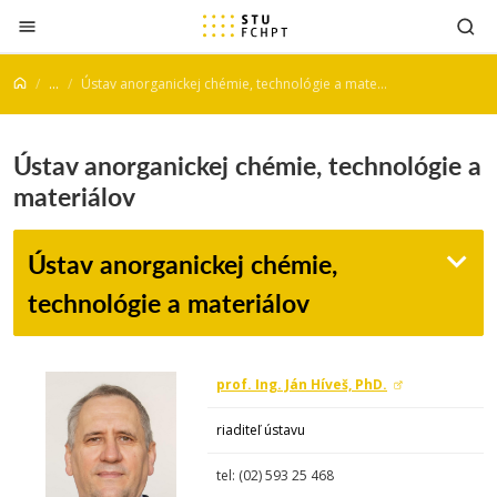
Prejsť na obsah
...
Ústav anorganickej chémie, technológie a materiálov
Ústav anorganickej chémie, technológie a
materiálov
Ústav anorganickej chémie,
technológie a materiálov
prof. Ing. Ján Híveš, PhD.
riadite
ľ ústavu
tel: (02)
593 25 468