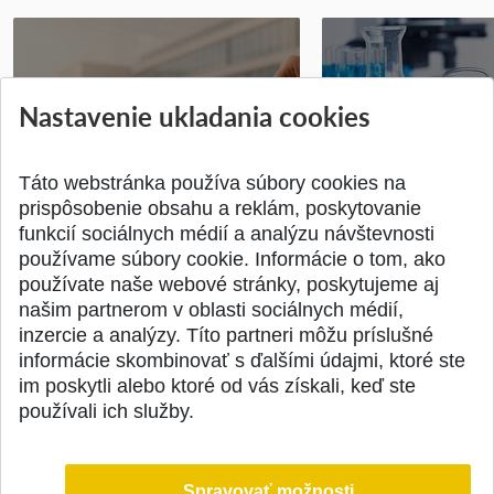
Vyhlásenie voľby kandidáta na
Prihlášky na bakal
Nastavenie ukladania cookies
dekana Fakulty chemickej a
inžinierske štúdiu
potravinárske...
10.08.2026
Publikované 31.07.2026
Publikované 17.07.20
Táto webstránka používa súbory cookies na
prispôsobenie obsahu a reklám, poskytovanie
funkcií sociálnych médií a analýzu návštevnosti
používame súbory cookie. Informácie o tom, ako
používate naše webové stránky, poskytujeme aj
našim partnerom v oblasti sociálnych médií,
SPÄŤ NA VRCH
inzercie a analýzy. Títo partneri môžu príslušné
informácie skombinovať s ďalšími údajmi, ktoré ste
im poskytli alebo ktoré od vás získali, keď ste
používali ich služby.
Spravovať možnosti