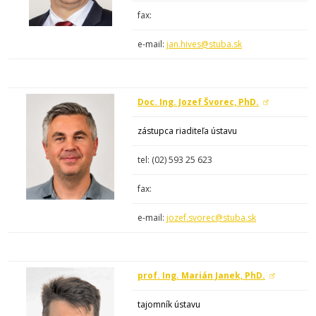
fax:
e-mail:
jan.hives@stuba.sk
Doc. Ing. Jozef Švorec, PhD.
zástupca
riadite
ľa ústavu
tel: (02)
593 25 623
fax:
e-mail:
jozef.svorec@stuba.sk
prof. Ing. Marián Janek, PhD.
tajomník ústavu