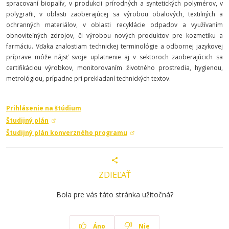
spracovaní biopalív, v produkcii prírodných a syntetických polymérov, v
polygrafii, v oblasti zaoberajúcej sa výrobou obalových, textilných a
ochranných materiálov, v oblasti recyklácie odpadov a využívaním
obnoviteľných zdrojov, či výrobou nových produktov pre kozmetiku a
farmáciu. Vďaka znalostiam technickej terminológie a odbornej jazykovej
príprave môže nájsť svoje uplatnenie aj v sektoroch zaoberajúcich sa
certifikáciou výrobkov, monitorovaním životného prostredia, hygienou,
metrológiou, prípadne pri prekladaní technických textov.
Prihlásenie na štúdium
Študijný plán
Študijný plán konverzného programu
ZDIEĽAŤ
Bola pre vás táto stránka užitočná?
Áno
Nie