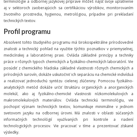
terminológie a odbornej jazykovej príprave môžeš nájsť svoje uplatnenie
aj v sektoroch zaoberajúcich sa certifikáciou výrobkov, monitorovaním
životného prostredia, hygienou, metrológiou, prípadne pri prekladaní
technických textov.
Profil programu
Absolvent tohto študijného programu má širokospektrálne prírodovedné
znalosti a technický pohľad na využitie týchto poznatkov v priemyselnej,
medicínskej a laboratórnej praxi. Ovláda základné princípy a techniky
práce v rôznych typoch chemických a fyzikálno-chemických laboratórií. Vie
posúdiť z chemického hľadiska základné vlastnosti rôznych chemických a
prírodných surovín, dokáže uskutočniť ich separáciu na chemické indivíduá
a realizovať jednoduchú syntézu cielenej zlúčeniny. Pomocou fyzikálno-
analytických metód dokáže určiť štruktúru organických a anorganických
molekúl, ako aj fyzikálno-chemické vlastnosti nízkomolekulových a
makromolekulových materiálov. Ovláda technickú terminológiu, vie
pochopiť význam technických textov, komunikuje minimálne v jednom
svetovom jazyku na odbornej úrovni. Má znalosti v oblasti súčasných
informačných technológií využívaných pri kontrole a riadení
technologických procesov. Vie pracovať v tíme a prezentovať získané
výsledky.