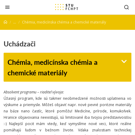
Prejsť na obsah
...
Chémia, medicínska chémia a chemické materiály
Uchádzači
Chémia, medicínska chémia a
chemické materiály
Absolvent programu – riaditeľ vývoja:
Úžasný program, kde sú takmer neobmedzené možnosti uplatnenia vo
výskume a priemysle. Môžeš objaviť napr. nové pevné porézne materiály
na báze nano častíc, ktoré pomôžu! Medicíne, prírode, komukoľvek.
Hranice objavovania neexistujú, sú limitované iba tvojou predstavivosťou
:-) Najlepší pocit mám vtedy, keď vymyslíme nové veci, ktoré reálne
pomáhajú ľuďom v bežnom živote. Vďaka znalostiam technickej