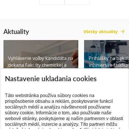
Aktuality
Všetky aktuality
Vyhlásenie voľby kandidáta na
Prihlášky na bakal
dekana Fakulty chemickej a
inžinierske štúdiu
potravinárske...
10.08.2026
Nastavenie ukladania cookies
Publikované 31.07.2026
Publikované 17.07.20
Táto webstránka používa súbory cookies na
prispôsobenie obsahu a reklám, poskytovanie funkcií
sociálnych médií a analýzu návštevnosti používame
súbory cookie. Informácie o tom, ako používate naše
webové stránky, poskytujeme aj našim partnerom v oblasti
SPÄŤ NA VRCH
sociálnych médií, inzercie a analýzy. Títo partneri môžu