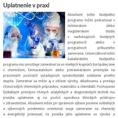
Uplatnenie v praxi
Absolvent tohto študijného
programu môže pokračovať v
inžinierskom alebo
magisterskom štúdiu
v nadväzujúcich študijných
programoch alebo v
programoch príbuzného
zamerania. Univerzálnosť tohto
bakalárskeho študijného
programu mu umožňuje zamestnať sa vo všetkých krajinách Európskej únie
v chemickom, farmaceutickom alebo potravinárskom priemysle na
pracovných pozíciách vyžadujúcich vysokoškolské vzdelanie prvého
stupňa. Zamestnať sa môže aj v oblasti výroby, skladovania a predaja
rôznorodých chemických prípravkov, materiálov a chemikálií. Pochopenie
fyzikálnych princípov rôznych analytických a diagnostických techník mu
ponúka uplatnenie aj na pozícii operátora klinických prístrojov
v zdravotníctve. Absolvent môže pri správnom výbere povinne voliteľných
a výberových predmetov orientovať svoje zameranie na chemický
a energetický priemysel, čo ponúka jeho uplatnenie vo výrobe a