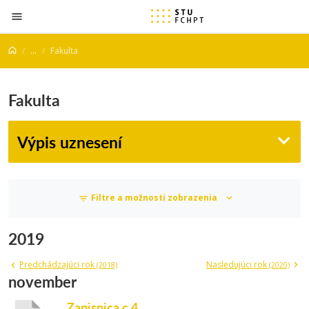
Prejsť na obsah
...
Fakulta
Fakulta
Výpis uznesení
Filtre a možnosti zobrazenia
2019
Predchádzajúci rok
Nasledujúci rok
(2018)
(2020)
november
Zapisnica c.4