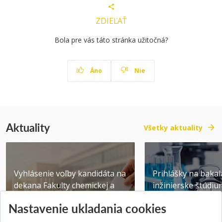
ZDIEĽAŤ
Bola pre vás táto stránka užitočná?
Áno
Nie
Aktuality
Všetky aktuality
Vyhlásenie voľby kandidáta na
Prihlášky na bakal
dekana Fakulty chemickej a
inžinierske štúdiu
potravinárske...
10.08.2026
Nastavenie ukladania cookies
Publikované 31.07.2026
Publikované 17.07.20