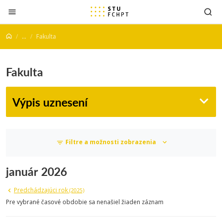
Prejsť na obsah
...
Fakulta
Fakulta
Výpis uznesení
Filtre a možnosti zobrazenia
január 2026
Predchádzajúci rok
(2025)
Pre vybrané časové obdobie sa nenašiel žiaden záznam