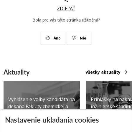
ZDIEĽAŤ
Bola pre vás táto stránka užitočná?
Áno
Nie
Aktuality
Všetky aktuality
Vyhlásenie voľby kandidáta na
Prihlášky na bakal
dekana Fakulty chemickej a
inžinierske štúdiu
potravinárske...
10.08.2026
Nastavenie ukladania cookies
Publikované 31.07.2026
Publikované 17.07.20