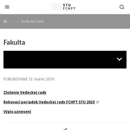
Prejsť na obsah
...
Vedecká rada
Fakulta
Vedecká rada
PUBLIKOVANÉ 12. marec 2019
Zloženie Vedeckej rady
Rokovací poriadok Vedeckej rady FCHPT STU 2023
Výpis uznesení