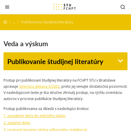
Prejsť na obsah
...
Publikovanie študijnej literatúry
Veda a výskum
Publikovanie študijnej literatúry
Postup pri publikovaní študijnej literatúry na FCHPT STU v Bratislave
upravuje
smernica dekana 3/2022
, preto jej venujte dostatočnú pozornosť.
V nasledujúcom texte je iba stručne zhrnutý postup, na rýchlu orientáciu
autorov v procese publikácie študijnej literatúry.
Postup publikovania sa skladá s nasledujúci krokov:
1. zaradenie diela do edičného plánu;
2. zaslanie diela;
3. recenzné konanie (úloha odborného redaktora);