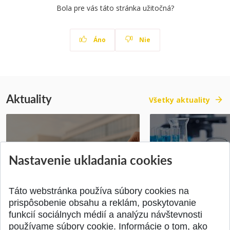
Bola pre vás táto stránka užitočná?
Áno
Nie
Aktuality
Všetky aktuality
Vyhlásenie voľby kandidáta na
Prihlášky na bakal
Nastavenie ukladania cookies
dekana Fakulty chemickej a
inžinierske štúdiu
potravinárske...
10.08.2026
Publikované 31.07.2026
Publikované 17.07.20
Táto webstránka používa súbory cookies na
prispôsobenie obsahu a reklám, poskytovanie
funkcií sociálnych médií a analýzu návštevnosti
používame súbory cookie. Informácie o tom, ako