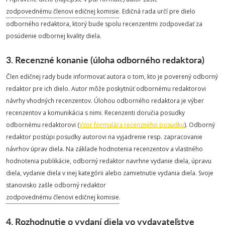
zodpovednému členovi edičnej komisie
. Edičná rada určí pre dielo
odborného redaktora, ktorý bude spolu recenzentmi zodpovedať za
posúdenie odbornej kvality diela.
3. Recenzné konanie (úloha odborného redaktora)
Člen edičnej rady bude informovať autora o tom, kto je poverený odborný
redaktor pre ich dielo. Autor môže poskytnúť odbornému redaktorovi
návrhy vhodných recenzentov. Úlohou odborného redaktora je výber
recenzentov a komunikácia s nimi. Recenzenti doručia posudky
odbornému redaktorovi (
Vzor formulára recenzného posudku
). Odborný
redaktor postúpi posudky autorovi na vyjadrenie resp. zapracovanie
návrhov úprav diela. Na základe hodnotenia recenzentov a vlastného
hodnotenia publikácie, odborný redaktor navrhne vydanie diela, úpravu
diela, vydanie diela v inej kategórii alebo zamietnutie vydania diela. Svoje
stanovisko zašle odborný redaktor
zodpovednému členovi edičnej komisie
.
4. Rozhodnutie o vydaní diela vo vydavateľstve