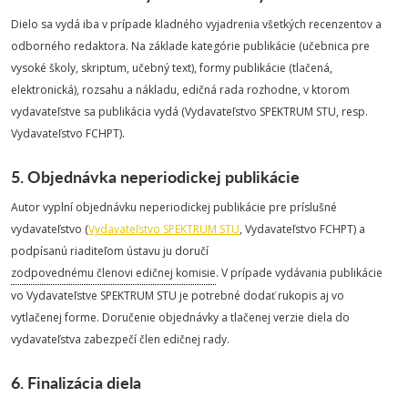
Dielo sa vydá iba v prípade kladného vyjadrenia všetkých recenzentov a
odborného redaktora. Na základe kategórie publikácie (učebnica pre
vysoké školy, skriptum, učebný text), formy publikácie (tlačená,
elektronická), rozsahu a nákladu, edičná rada rozhodne, v ktorom
vydavateľstve sa publikácia vydá (Vydavateľstvo SPEKTRUM STU, resp.
Vydavateľstvo FCHPT).
5. Objednávka neperiodickej publikácie
Autor vyplní objednávku neperiodickej publikácie pre príslušné
vydavateľstvo (
Vydavateľstvo SPEKTRUM STU
, Vydavateľstvo FCHPT) a
podpísanú riaditeľom ústavu ju doručí
zodpovednému členovi edičnej komisie
. V prípade vydávania publikácie
vo Vydavateľstve SPEKTRUM STU je potrebné dodať rukopis aj vo
vytlačenej forme. Doručenie objednávky a tlačenej verzie diela do
vydavateľstva zabezpečí člen edičnej rady.
6. Finalizácia diela