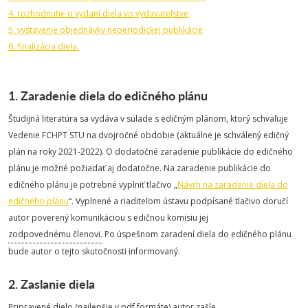
4. rozhodnutie o vydaní diela vo vydavateľstve;
5. vystavenie objednávky neperiodickej publikácie;
6. finalizácia diela.
1. Zaradenie diela do edičného plánu
Študijná literatúra sa vydáva v súlade s edičným plánom, ktorý schvaľuje
Vedenie FCHPT STU na dvojročné obdobie (aktuálne je schválený edičný
plán na roky 2021-2022). O dodatočné zaradenie publikácie do edičného
plánu je možné požiadať aj dodatočne. Na zaradenie publikácie do
edičného plánu je potrebné vyplniť tlačivo „
Návrh na zaradenie diela do
edičného plánu
“. Vyplnené a riaditeľom ústavu podpísané tlačivo doručí
autor poverený komunikáciou s edičnou komisiu jej
zodpovednému členovi.
Po úspešnom zaradení diela do edičného plánu
bude autor o tejto skutočnosti informovaný.
2. Zaslanie diela
Pripravené dielo (najlepšie v pdf formáte) autor zašle