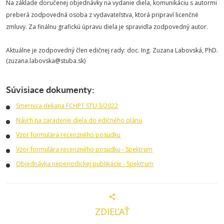
Na základe doručenej objednávky na vydanie diela, komunikáciu s autormi
preberá zodpovedná osoba z vydavateľstva, ktorá pripraví licenčné
zmluvy. Za finálnu grafickú úpravu diela je spravidla zodpovedný autor.
Aktuálne je zodpovedný člen edičnej rady: doc. Ing. Zuzana Labovská, PhD.
(zuzana.labovska@stuba.sk)
Súvisiace dokumenty:
Smernica dekana FCHPT STU 3/2022
Návrh na zaradenie diela do edičného plánu
Vzor formulára recenzného posudku
Vzor formulára recenzného posudku - Spektrum
Objednávka neperiodickej publikácie - Spektrum
ZDIEĽAŤ