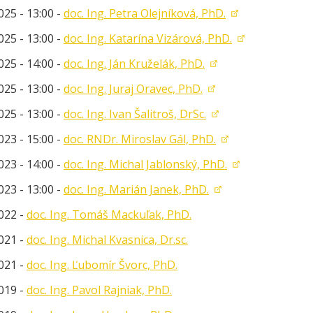
025 - 13:00 -
doc. Ing. Petra Olejníková, PhD.
025 - 13:00 -
doc. Ing. Katarína Vizárová, PhD.
025 - 14:00 -
doc. Ing. Ján Kruželák, PhD.
025 - 13:00 -
doc. Ing. Juraj Oravec, PhD.
025 - 13:00 -
doc. Ing. Ivan Šalitroš, DrSc.
023 - 15:00 -
doc. RNDr. Miroslav Gál, PhD.
023 - 14:00 -
doc. Ing. Michal Jablonský, PhD.
023 - 13:00 -
doc. Ing. Marián Janek, PhD.
022 -
doc. Ing. Tomáš Mackuľak, PhD.
021 -
doc. Ing. Michal Kvasnica, Dr.sc.
021 -
doc. Ing. Ľubomír Švorc, PhD.
019 -
doc. Ing. Pavol Rajniak, PhD.