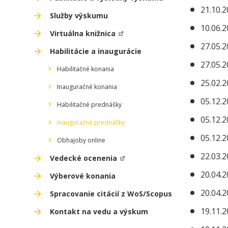
21.10.2
Služby výskumu
10.06.2
Virtuálna knižnica
27.05.2
Habilitácie a inaugurácie
27.05.2
Habilitačné konania
25.02.2
Inauguračné konania
05.12.2
Habilitačné prednášky
05.12.2
Inauguračné prednášky
05.12.2
Obhajoby online
22.03.2
Vedecké ocenenia
20.04.2
Výberové konania
20.04.2
Spracovanie citácií z WoS/Scopus
19.11.2
Kontakt na vedu a výskum