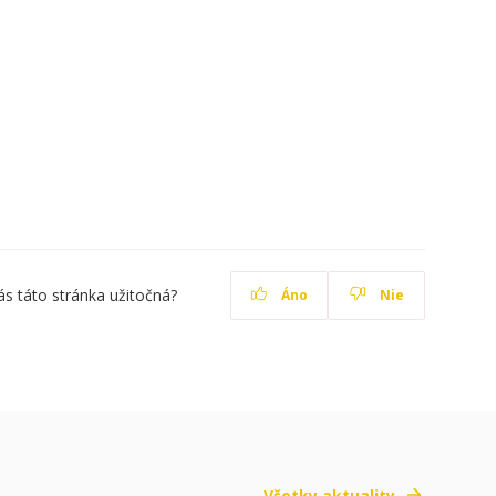
ás táto stránka užitočná?
Áno
Nie
Všetky aktuality