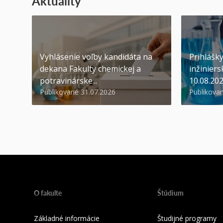
Aktuality
Vyhlásenie voľby kandidáta na
Prihlášk
dekana Fakulty chemickej a
inžiniers
potravinárske...
10.08.20
Publikované 31.07.2026
Publikova
O fakulte
Štúdium
Základné informácie
Študijné programy