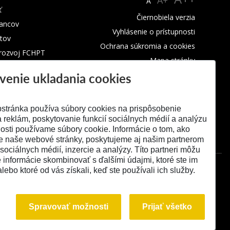
A+
A
ť
Čiernobiela verzia
ancov
Vyhlásenie o prístupnosti
tov
Ochrana súkromia a cookies
 rozvoj FCHPT
Mapa stránky
venie ukladania cookies
RSS
stránka používa súbory cookies na prispôsobenie
 reklám, poskytovanie funkcií sociálnych médií a analýzu
osti používame súbory cookie. Informácie o tom, ako
e naše webové stránky, poskytujeme aj našim partnerom
 sociálnych médií, inzercie a analýzy. Títo partneri môžu
é informácie skombinovať s ďalšími údajmi, ktoré ste im
alebo ktoré od vás získali, keď ste používali ich služby.
Spravovať možnosti
Prijať všetko