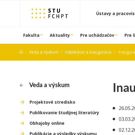
Prejsť na obsah
Ústavy a pracovi
Fakulta
Aktuality
Pre uchádzačov
Pre 
Veda a výskum
Habilitácie a inaugurácie
Inaugur
Ina
Veda a výskum
Projektové stredisko
26.05.2
Publikovanie študijnej literatúry
03.03.2
Obhajoby online
02.12.2
Publikácie a výsledky výskumu