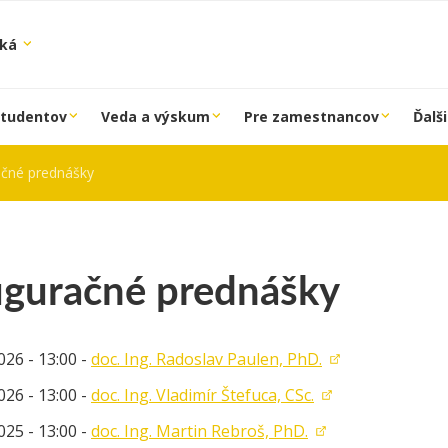
ská
študentov
Veda a výskum
Pre zamestnancov
Ďalši
ačné prednášky
uguračné prednášky
026 - 13:00 -
doc. Ing. Radoslav Paulen, PhD.
026 - 13:00 -
doc. Ing. Vladimír Štefuca, CSc.
025 - 13:00 -
doc. Ing. Martin Rebroš, PhD.