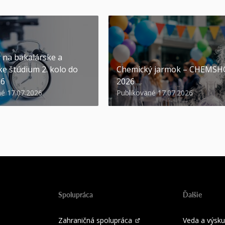
y na bakalárske a
ke štúdium 2. kolo do
Chemický jarmok – CHEMS
26
2026
né 17.07.2026
Publikované 17.07.2026
Spolupráca
Ďalšie
Zahraničná spolupráca
Veda a výsk