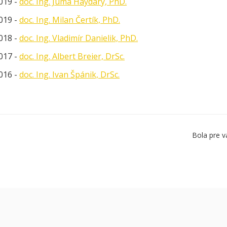
019 -
doc. Ing. Juma Haydary, PhD.
019 -
doc. Ing. Milan Čertík, PhD.
018 -
doc. Ing. Vladimír Danielik, PhD.
017 -
doc. Ing. Albert Breier, DrSc.
016 -
doc. Ing. Ivan Špánik, DrSc.
Bola pre v