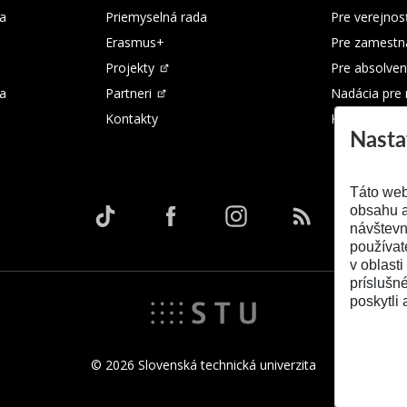
a
Priemyselná rada
Pre verejnos
Erasmus+
Pre zamestn
Projekty
Pre absolven
ka
Partneri
Nadácia pre
Kontakty
Kontakty
Nasta
Táto web
obsahu a
návštevn
používat
v oblasti
príslušn
poskytli 
© 2026 Slovenská technická univerzita