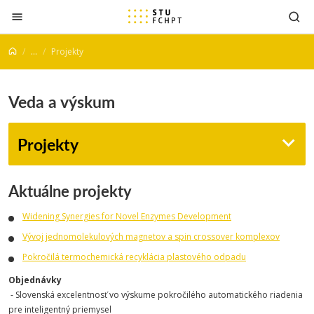
Prejsť na obsah
...
Projekty
Veda a výskum
Projekty
Aktuálne projekty
Widening Synergies for Novel Enzymes Development
Vývoj jednomolekulových magnetov a spin crossover komplexov
Pokročilá termochemická recyklácia plastového odpadu
Objednávky
- Slovenská excelentnosť vo výskume pokročilého automatického riadenia
pre inteligentný priemysel