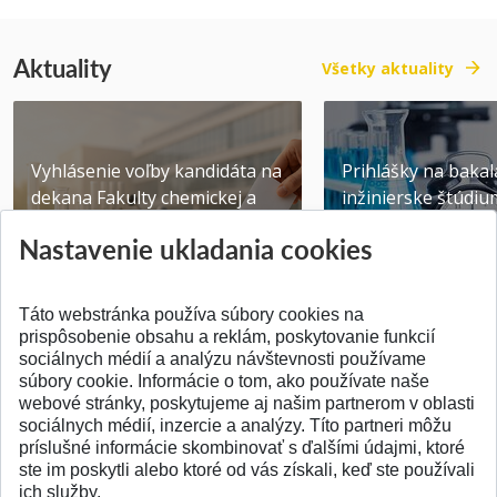
Aktuality
Všetky aktuality
Vyhlásenie voľby kandidáta na
Prihlášky na bakal
dekana Fakulty chemickej a
inžinierske štúdiu
potravinárske...
10.08.2026
Nastavenie ukladania cookies
Publikované 31.07.2026
Publikované 17.07.20
Táto webstránka používa súbory cookies na
prispôsobenie obsahu a reklám, poskytovanie funkcií
sociálnych médií a analýzu návštevnosti používame
súbory cookie. Informácie o tom, ako používate naše
webové stránky, poskytujeme aj našim partnerom v oblasti
SPÄŤ NA VRCH
sociálnych médií, inzercie a analýzy. Títo partneri môžu
príslušné informácie skombinovať s ďalšími údajmi, ktoré
ste im poskytli alebo ktoré od vás získali, keď ste používali
ich služby.