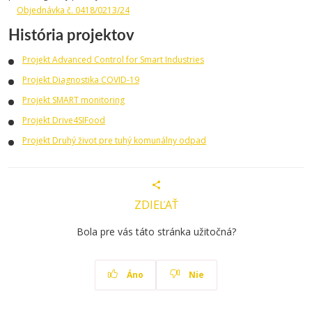
Objednávka č. 0418/0213/24
História projektov
Projekt Advanced Control for Smart Industries
Projekt Diagnostika COVID-19
Projekt SMART monitoring
Projekt Drive4SIFood
Projekt Druhý život pre tuhý komunálny odpad
ZDIEĽAŤ
Bola pre vás táto stránka užitočná?
Áno
Nie