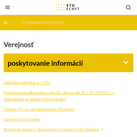
Prejsť na obsah
...
Poskytovanie informácií
Verejnosť
poskytovanie informácií
Základné informácie o STU
Poskytovanie informácií v zmysle zákona NR SR č. 211/2000Z.z. o
slobodnom prístupe k informáciám
Postup STU pri sprístupňovaní informácií
Opravné prostriedky
Metodický pokyn o slobodnom prístupe k informáciám