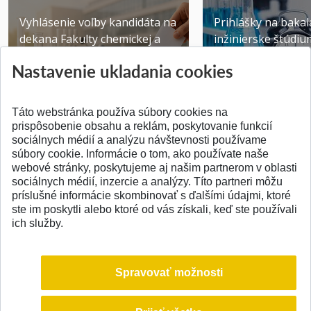
Vyhlásenie voľby kandidáta na
Prihlášky na bakal
dekana Fakulty chemickej a
inžinierske štúdiu
potravinárske...
10.08.2026
Nastavenie ukladania cookies
Publikované 31.07.2026
Publikované 17.07.20
Táto webstránka používa súbory cookies na
prispôsobenie obsahu a reklám, poskytovanie funkcií
sociálnych médií a analýzu návštevnosti používame
súbory cookie. Informácie o tom, ako používate naše
webové stránky, poskytujeme aj našim partnerom v oblasti
SPÄŤ NA VRCH
sociálnych médií, inzercie a analýzy. Títo partneri môžu
príslušné informácie skombinovať s ďalšími údajmi, ktoré
ste im poskytli alebo ktoré od vás získali, keď ste používali
ich služby.
Spravovať možnosti