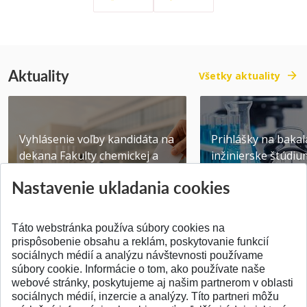
Aktuality
Všetky aktuality
Vyhlásenie voľby kandidáta na
Prihlášky na bakal
dekana Fakulty chemickej a
inžinierske štúdiu
potravinárske...
10.08.2026
Nastavenie ukladania cookies
Publikované 31.07.2026
Publikované 17.07.20
Táto webstránka používa súbory cookies na
prispôsobenie obsahu a reklám, poskytovanie funkcií
sociálnych médií a analýzu návštevnosti používame
súbory cookie. Informácie o tom, ako používate naše
webové stránky, poskytujeme aj našim partnerom v oblasti
SPÄŤ NA VRCH
sociálnych médií, inzercie a analýzy. Títo partneri môžu