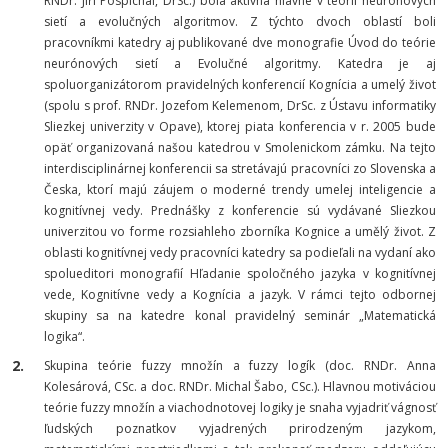
RNDr. Jiří Pospíchal, DrSc.) bola aktívna hlavne v teórii neurónových
sietí a evolučných algoritmov. Z týchto dvoch oblastí boli
pracovníkmi katedry aj publikované dve monografie
Úvod do teórie
neurónových sietí
a
Evolučné algoritmy
. Katedra je aj
spoluorganizátorom pravidelných konferencií
Kognícia a umelý život
(spolu s prof. RNDr. Jozefom Kelemenom, DrSc. z Ústavu informatiky
Sliezkej univerzity v Opave), ktorej piata konferencia v r. 2005 bude
opäť organizovaná našou katedrou v Smolenickom zámku. Na tejto
interdisciplinárnej konferencii sa stretávajú pracovníci zo Slovenska a
Česka, ktorí majú záujem o moderné trendy umelej inteligencie a
kognitívnej vedy. Prednášky z konferencie sú vydávané Sliezkou
univerzitou vo forme rozsiahleho zborníka
Kognice a umělý život
. Z
oblasti kognitívnej vedy pracovníci katedry sa podieľali na vydaní ako
spolueditori monografií
Hľadanie spoločného jazyka v kognitívnej
vede
,
Kognitívne vedy
a
Kognícia a jazyk
. V rámci tejto odbornej
skupiny sa na katedre konal pravidelný seminár
„Matematická
logika“
.
Skupina teórie fuzzy množín a fuzzy logík
(doc. RNDr. Anna
Kolesárová, CSc. a doc. RNDr. Michal Šabo, CSc.). Hlavnou motiváciou
teórie fuzzy množín a viachodnotovej logiky je snaha vyjadriť vágnosť
ľudských poznatkov vyjadrených prirodzeným jazykom,