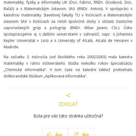
matematiky, fyziky a informatiky UK (Doc. Fabrici, RNDr. Grusková, Doc.
Baláž) a s Matematickým ústavom SAV (RNDr. Antoni). V spolupráci s
katedrou matematiky Stavebnej fakulty TU v Košiciach a Matematickým
ústavom SAV v Košiciach sa riešili spoločné úlohy z oblasti čiastočne
usporiadaných grúp a pologrúp (RNDr. Milan Jasem, CSc.). Úzko
spolupracujeme aj s ďalšími univerzitami v zahraničí, napr. s Johannes
Kepler Universität v Linzi a s University of Alcalá, Alcalá de Henares v
Madride.
Na začiatku 3. tisícročia (od školského roku 2002/2003) mala katedra
matematiky v rámci inžinierskeho štúdia niekoľko rokov špecializáciu
„Chemická informatika“. V tom čase na katedre taktiež prebiehalo
doktorandské štúdium „Aplikovaná informatika“.
ZDIEĽAŤ
Bola pre vás táto stránka užitočná?
Áno
Nie