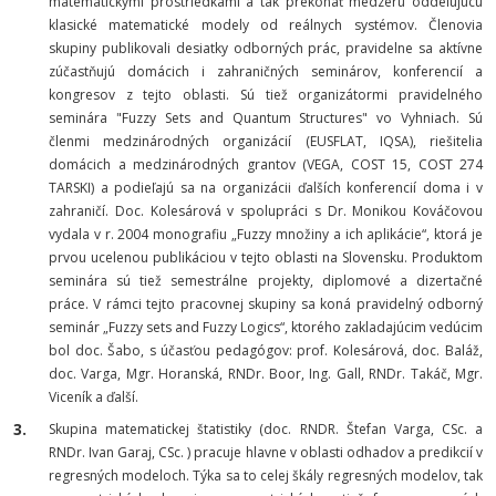
matematickými prostriedkami a tak prekonať medzeru oddeľujúcu
klasické matematické modely od reálnych systémov. Členovia
skupiny publikovali desiatky odborných prác, pravidelne sa aktívne
zúčastňujú domácich i zahraničných seminárov, konferencií a
kongresov z tejto oblasti. Sú tiež organizátormi pravidelného
seminára "Fuzzy Sets and Quantum Structures" vo Vyhniach. Sú
členmi medzinárodných organizácií (EUSFLAT, IQSA), riešitelia
domácich a medzinárodných grantov (VEGA, COST 15, COST 274
TARSKI) a podieľajú sa na organizácii ďalších konferencií doma i v
zahraničí. Doc. Kolesárová v spolupráci s Dr. Monikou Kováčovou
vydala v r. 2004 monografiu
„Fuzzy množiny a ich aplikácie“
, ktorá je
prvou ucelenou publikáciou v tejto oblasti na Slovensku. Produktom
seminára sú tiež semestrálne projekty, diplomové a dizertačné
práce. V rámci tejto pracovnej skupiny sa koná pravidelný odborný
seminár
„Fuzzy sets and Fuzzy Logics“
, ktorého zakladajúcim vedúcim
bol doc. Šabo, s účasťou pedagógov: prof. Kolesárová, doc. Baláž,
doc. Varga, Mgr. Horanská, RNDr. Boor, Ing. Gall, RNDr. Takáč, Mgr.
Viceník a ďalší.
Skupina matematickej štatistiky
(doc. RNDR. Štefan Varga, CSc. a
RNDr. Ivan Garaj, CSc. ) pracuje hlavne v oblasti odhadov a predikcií v
regresných modeloch. Týka sa to celej škály regresných modelov, tak