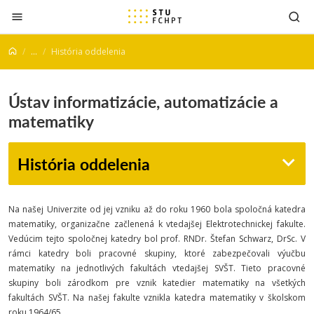
Prejsť na obsah
...
História oddelenia
Ústav informatizácie, automatizácie a
matematiky
História oddelenia
Na našej Univerzite od jej vzniku až do roku 1960 bola spoločná katedra
matematiky, organizačne začlenená k vtedajšej Elektrotechnickej fakulte.
Vedúcim tejto spoločnej katedry bol prof. RNDr. Štefan Schwarz, DrSc. V
rámci katedry boli pracovné skupiny, ktoré zabezpečovali výučbu
matematiky na jednotlivých fakultách vtedajšej SVŠT. Tieto pracovné
skupiny boli zárodkom pre vznik katedier matematiky na všetkých
fakultách SVŠT. Na našej fakulte vznikla katedra matematiky v školskom
roku 1964/65.