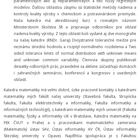
parametrických ako aj neparametrických a tiež fuzzy regresných
modelov. Ďalšou oblasťou záujmu sú štatistické metódy riadenia a
kontroly kvality výroby v chemickom a potravinárskom priemysle.
Naša katedra má akreditovaný kurz s rovnakým názvom
Ministerstvom školstva SR a pripravuje odborníkov pre oblasť
riadenia kvality výroby. Z tejto oblasti boli vydané aj dve monografie
na našej katedre (RNDr. Garaj)
Dvojstranné tolerančné medze pre
neznámu strednú hodnotu a rozptyl normálneho rozdelenia
a
Two
sided tolerance limits of normal distribution with unknown means
and unknown common variability
. Členovia skupiny publikovali
desiatky odborných prác, pravidelne sa aktívne zúčastňujú domácich
i zahraničných seminárov, konferencií a kongresov z uvedených
oblastí.
Katedra matematiky má veľmi dobré, úzke pracovné kontakty s katedrami
matematiky iných fakúlt našej univerzity (Stavebná fakulta, Strojnícka
fakulta, Fakulta elektrotechniky a informatiky, Fakulta informatiky a
informačných technológií), s katedrami matematiky iných univerzít (Fakulta
matematiky, fyziky a informatiky UK v Bratislave, Katedra matematiky na
FEK ČVUT v Prahe) a s pracoviskami matematického zamerania
(Matematický ústav SAV, Ústav informatiky AV ČR, Ústav informatiky
Sliezskej univerzity v Opave). Najdlhšia spolupráca je s Fakultou