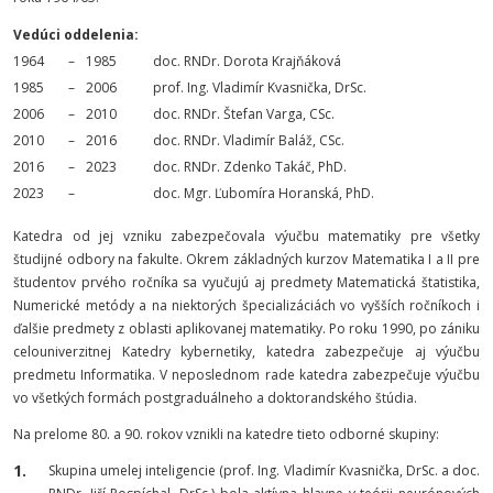
Vedúci oddelenia:
1964
–
1985
doc. RNDr. Dorota Krajňáková
1985
–
2006
prof. Ing. Vladimír Kvasnička, DrSc.
2006
–
2010
doc. RNDr. Štefan Varga, CSc.
2010
–
2016
doc. RNDr. Vladimír Baláž, CSc.
2016
–
2023
doc. RNDr. Zdenko Takáč, PhD.
2023
–
doc. Mgr. Ľubomíra Horanská, PhD.
Katedra od jej vzniku zabezpečovala výučbu matematiky pre všetky
študijné odbory na fakulte. Okrem základných kurzov Matematika I a II pre
študentov prvého ročníka sa vyučujú aj predmety Matematická štatistika,
Numerické metódy a na niektorých špecializáciách vo vyšších ročníkoch i
ďalšie predmety z oblasti aplikovanej matematiky. Po roku 1990, po zániku
celouniverzitnej Katedry kybernetiky, katedra zabezpečuje aj výučbu
predmetu Informatika. V neposlednom rade katedra zabezpečuje výučbu
vo všetkých formách postgraduálneho a doktorandského štúdia.
Na prelome 80. a 90. rokov vznikli na katedre tieto odborné skupiny:
Skupina umelej inteligencie
(prof. Ing. Vladimír Kvasnička, DrSc. a doc.