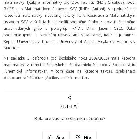
matematiky, fyziky a informatiky UK (Doc. Fabrici, RNDr. Grusková, Doc.
Baláž) a s Matematickým ústavom SAV (RNDr. Antoni). V spolupráci s
katedrou matematiky Stavebnej fakulty TU v Košiciach a Matematickým
ústavom SAV v Košiciach sa riešili spoločné úlohy z oblasti čiastočne
usporiadaných grúp a pologrúp (RNDr. Milan Jasem, CSc.). Úzko
spolupracujeme aj s ďalšími univerzitami v zahraničí, napr. s Johannes
Kepler Universität v Linzi a s University of Alcalá, Alcalá de Henares v
Madride.
Na začiatku 3. tisícročia (od školského roku 2002/2003) mala katedra
matematiky v rámci inžinierskeho štúdia niekoľko rokov špecializáciu
„Chemická informatika“. V tom čase na katedre taktiež prebiehalo
doktorandské štúdium „Aplikovaná informatika“.
ZDIEĽAŤ
Bola pre vás táto stránka užitočná?
Áno
Nie