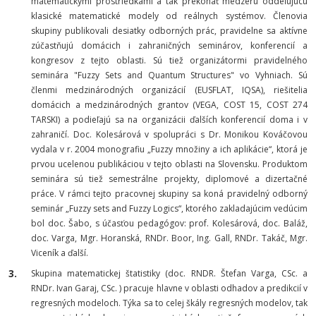
matematickými prostriedkami a tak prekonať medzeru oddeľujúcu
klasické matematické modely od reálnych systémov. Členovia
skupiny publikovali desiatky odborných prác, pravidelne sa aktívne
zúčastňujú domácich i zahraničných seminárov, konferencií a
kongresov z tejto oblasti. Sú tiež organizátormi pravidelného
seminára "Fuzzy Sets and Quantum Structures" vo Vyhniach. Sú
členmi medzinárodných organizácií (EUSFLAT, IQSA), riešitelia
domácich a medzinárodných grantov (VEGA, COST 15, COST 274
TARSKI) a podieľajú sa na organizácii ďalších konferencií doma i v
zahraničí. Doc. Kolesárová v spolupráci s Dr. Monikou Kováčovou
vydala v r. 2004 monografiu
„Fuzzy množiny a ich aplikácie“
, ktorá je
prvou ucelenou publikáciou v tejto oblasti na Slovensku. Produktom
seminára sú tiež semestrálne projekty, diplomové a dizertačné
práce. V rámci tejto pracovnej skupiny sa koná pravidelný odborný
seminár
„Fuzzy sets and Fuzzy Logics“
, ktorého zakladajúcim vedúcim
bol doc. Šabo, s účasťou pedagógov: prof. Kolesárová, doc. Baláž,
doc. Varga, Mgr. Horanská, RNDr. Boor, Ing. Gall, RNDr. Takáč, Mgr.
Viceník a ďalší.
Skupina matematickej štatistiky
(doc. RNDR. Štefan Varga, CSc. a
RNDr. Ivan Garaj, CSc. ) pracuje hlavne v oblasti odhadov a predikcií v
regresných modeloch. Týka sa to celej škály regresných modelov, tak