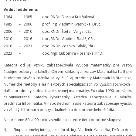
Vedúci oddelenia:
1964
–
1985
doc. RNDr. Dorota Krajňáková
1985
–
2006
prof. Ing. Vladimír Kvasnička, DrSc.
2006
–
2010
doc. RNDr. Štefan Varga, CSc.
2010
–
2016
doc. RNDr. Vladimír Baláž, CSc.
2016
–
2023
doc. RNDr. Zdenko Takáč, PhD.
2023
–
doc. Mgr. Ľubomíra Horanská, PhD.
Katedra od jej vzniku zabezpečovala výučbu matematiky pre všetky
študijné odbory na fakulte. Okrem základných kurzov Matematika I a II pre
študentov prvého ročníka sa vyučujú aj predmety Matematická štatistika,
Numerické metódy a na niektorých špecializáciách vo vyšších ročníkoch i
ďalšie predmety z oblasti aplikovanej matematiky. Po roku 1990, po zániku
celouniverzitnej Katedry kybernetiky, katedra zabezpečuje aj výučbu
predmetu Informatika. V neposlednom rade katedra zabezpečuje výučbu
vo všetkých formách postgraduálneho a doktorandského štúdia.
Na prelome 80. a 90. rokov vznikli na katedre tieto odborné skupiny:
Skupina umelej inteligencie
(prof. Ing. Vladimír Kvasnička, DrSc. a doc.