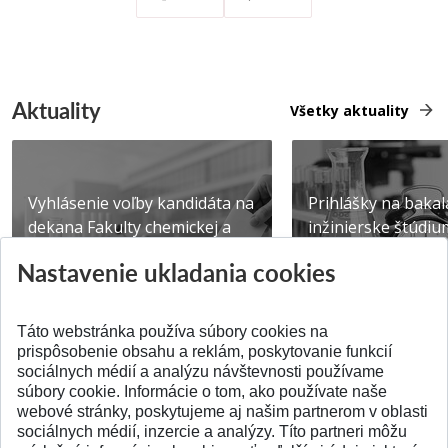
Aktuality
Všetky aktuality
Vyhlásenie voľby kandidáta na
Prihlášky na bakal
dekana Fakulty chemickej a
inžinierske štúdiu
potravinárske...
10.08.2026
Nastavenie ukladania cookies
Publikované 31.07.2026
Publikované 17.07.20
Táto webstránka používa súbory cookies na
prispôsobenie obsahu a reklám, poskytovanie funkcií
sociálnych médií a analýzu návštevnosti používame
súbory cookie. Informácie o tom, ako používate naše
webové stránky, poskytujeme aj našim partnerom v oblasti
SPÄŤ NA VRCH
sociálnych médií, inzercie a analýzy. Títo partneri môžu