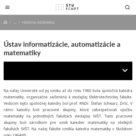
Prejsť na obsah
...
História oddelenia
Ústav informatizácie, automatizácie a
matematiky
História oddelenia
Na našej Univerzite od jej vzniku až do roku 1960 bola spoločná katedra
matematiky, organizačne začlenená k vtedajšej Elektrotechnickej fakulte.
Vedúcim tejto spoločnej katedry bol prof. RNDr. Štefan Schwarz, DrSc. V
rámci katedry boli pracovné skupiny, ktoré zabezpečovali výučbu
matematiky na jednotlivých fakultách vtedajšej SVŠT. Tieto pracovné
skupiny boli zárodkom pre vznik katedier matematiky na všetkých
fakultách SVŠT. Na našej fakulte vznikla katedra matematiky v školskom
roku 1964/65.