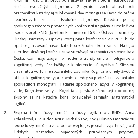
RNDr. Jiří Pospíchal, DrSc.) bola aktívna hlavne v teórii neurónových
sietí a evolučných algoritmov. Z týchto dvoch oblastí boli
pracovníkmi katedry aj publikované dve monografie
Úvod do teórie
neurónových sietí
a
Evolučné algoritmy
. Katedra je aj
spoluorganizátorom pravidelných konferencií
Kognícia a umelý život
(spolu s prof. RNDr. Jozefom Kelemenom, DrSc. z Ústavu informatiky
Sliezkej univerzity v Opave), ktorej piata konferencia v r. 2005 bude
opäť organizovaná našou katedrou v Smolenickom zámku. Na tejto
interdisciplinárnej konferencii sa stretávajú pracovníci zo Slovenska a
Česka, ktorí majú záujem o moderné trendy umelej inteligencie a
kognitívnej vedy. Prednášky z konferencie sú vydávané Sliezkou
univerzitou vo forme rozsiahleho zborníka
Kognice a umělý život
. Z
oblasti kognitívnej vedy pracovníci katedry sa podieľali na vydaní ako
spolueditori monografií
Hľadanie spoločného jazyka v kognitívnej
vede
,
Kognitívne vedy
a
Kognícia a jazyk
. V rámci tejto odbornej
skupiny sa na katedre konal pravidelný seminár
„Matematická
logika“
.
Skupina teórie fuzzy množín a fuzzy logík
(doc. RNDr. Anna
Kolesárová, CSc. a doc. RNDr. Michal Šabo, CSc.). Hlavnou motiváciou
teórie fuzzy množín a viachodnotovej logiky je snaha vyjadriť vágnosť
ľudských poznatkov vyjadrených prirodzeným jazykom,