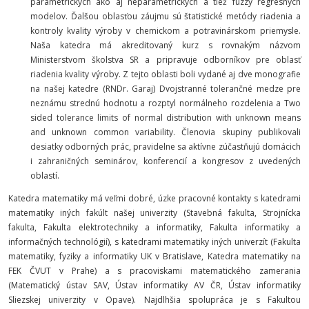
parametrických ako aj neparametrických a tiež fuzzy regresných
modelov. Ďalšou oblasťou záujmu sú štatistické metódy riadenia a
kontroly kvality výroby v chemickom a potravinárskom priemysle.
Naša katedra má akreditovaný kurz s rovnakým názvom
Ministerstvom školstva SR a pripravuje odborníkov pre oblasť
riadenia kvality výroby. Z tejto oblasti boli vydané aj dve monografie
na našej katedre (RNDr. Garaj)
Dvojstranné tolerančné medze pre
neznámu strednú hodnotu a rozptyl normálneho rozdelenia
a
Two
sided tolerance limits of normal distribution with unknown means
and unknown common variability
. Členovia skupiny publikovali
desiatky odborných prác, pravidelne sa aktívne zúčastňujú domácich
i zahraničných seminárov, konferencií a kongresov z uvedených
oblastí.
Katedra matematiky má veľmi dobré, úzke pracovné kontakty s katedrami
matematiky iných fakúlt našej univerzity (Stavebná fakulta, Strojnícka
fakulta, Fakulta elektrotechniky a informatiky, Fakulta informatiky a
informačných technológií), s katedrami matematiky iných univerzít (Fakulta
matematiky, fyziky a informatiky UK v Bratislave, Katedra matematiky na
FEK ČVUT v Prahe) a s pracoviskami matematického zamerania
(Matematický ústav SAV, Ústav informatiky AV ČR, Ústav informatiky
Sliezskej univerzity v Opave). Najdlhšia spolupráca je s Fakultou