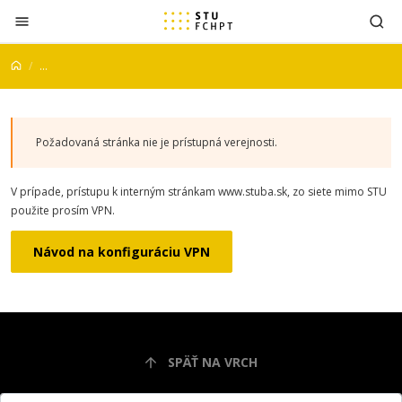
Prejsť na obsah
...
Požadovaná stránka nie je prístupná verejnosti.
V prípade, prístupu k interným stránkam www.stuba.sk, zo siete mimo STU
použite prosím VPN.
Návod na konfiguráciu VPN
SPÄŤ NA VRCH