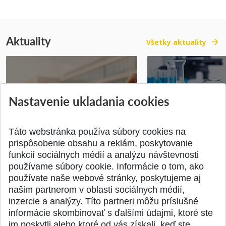
Aktuality
Všetky aktuality
Vyhlásenie voľby kandidáta na
Prihlášky na bakal
Nastavenie ukladania cookies
dekana Fakulty chemickej a
inžinierske štúdiu
potravinárske...
10.08.2026
Publikované 31.07.2026
Publikované 17.07.20
Táto webstránka používa súbory cookies na
prispôsobenie obsahu a reklám, poskytovanie
funkcií sociálnych médií a analýzu návštevnosti
používame súbory cookie. Informácie o tom, ako
používate naše webové stránky, poskytujeme aj
našim partnerom v oblasti sociálnych médií,
SPÄŤ NA VRCH
inzercie a analýzy. Títo partneri môžu príslušné
informácie skombinovať s ďalšími údajmi, ktoré ste
im poskytli alebo ktoré od vás získali, keď ste