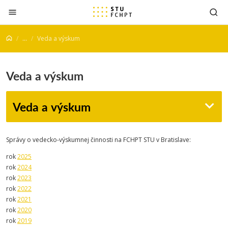
Prejsť na obsah
...
Veda a výskum
Veda a výskum
Veda a výskum
Správy o vedecko-výskumnej činnosti na FCHPT STU v Bratislave:
rok
2025
rok
2024
rok
2023
rok
2022
rok
2021
rok
2020
rok
2019