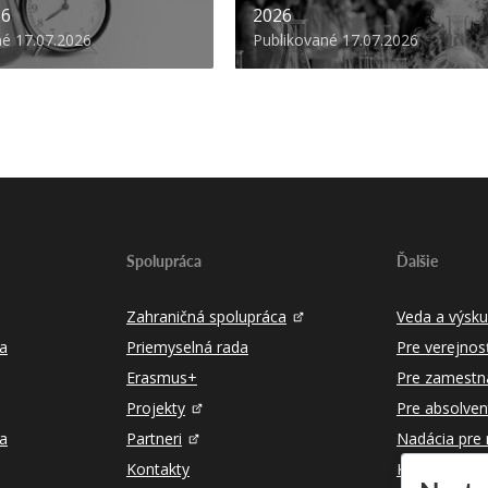
26
2026
né 17.07.2026
Publikované 17.07.2026
Spolupráca
Ďalšie
Zahraničná spolupráca
Veda a výsk
a
Priemyselná rada
Pre verejnos
Erasmus+
Pre zamestn
Projekty
Pre absolven
ka
Partneri
Nadácia pre
Kontakty
Kontakty