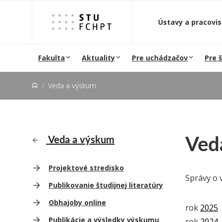
Prejsť na obsah
Ústavy a pracovi
Fakulta
Aktuality
Pre uchádzačov
Pre 
Veda a výskum
Ved
Veda a výskum
Projektové stredisko
Správy o 
Publikovanie študijnej literatúry
Obhajoby online
rok
2025
Publikácie a výsledky výskumu
rok
2024