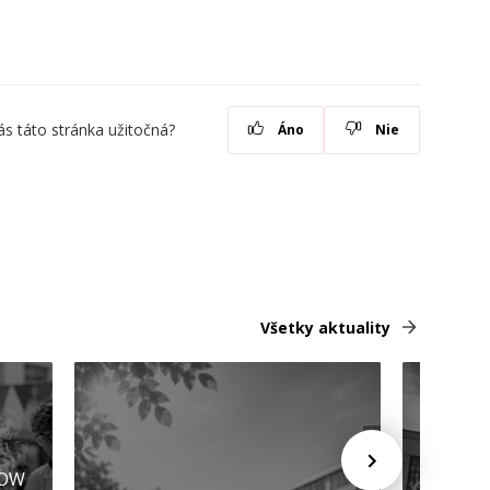
ás táto stránka užitočná?
Áno
Nie
Všetky aktuality
HOW
Promóci