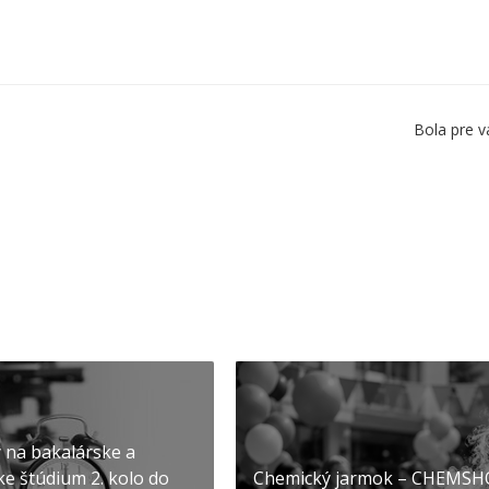
Bola pre v
y na bakalárske a
ke štúdium 2. kolo do
Chemický jarmok – CHEMS