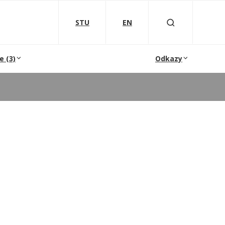
STU
EN
e (3)
Odkazy