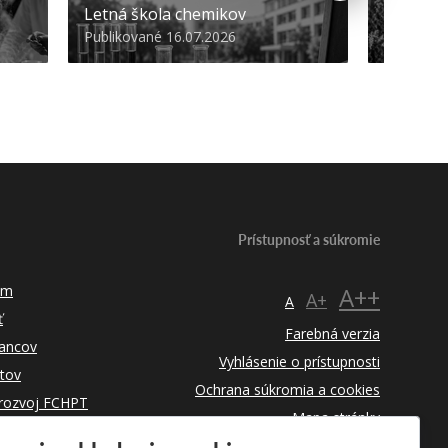
Letná škola chemikov
STU
Publikované 16.07.2026
Publikova
Prístupnosť a súkromie
um
A++
A+
A
ť
Farebná verzia
ancov
Vyhlásenie o prístupnosti
tov
Ochrana súkromia a cookies
 rozvoj FCHPT
Mapa stránky
RSS