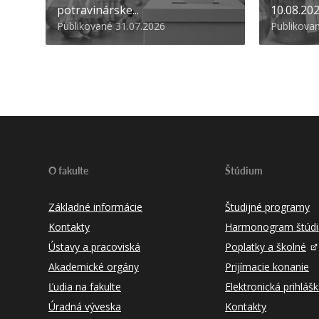
potravinárske...
10.08.20
Publikované 31.07.2026
Publikova
O fakulte
Štúdium
Základné informácie
Študijné programy
Kontakty
Harmonogram štúdi
Ústavy a pracoviská
Poplatky a školné
Akademické orgány
Prijímacie konanie
Ľudia na fakulte
Elektronická prihláš
Úradná výveska
Kontakty