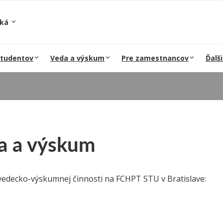
ská
študentov
Veda a výskum
Pre zamestnancov
Ďalši
a a výskum
vedecko-výskumnej činnosti na FCHPT STU v Bratislave: