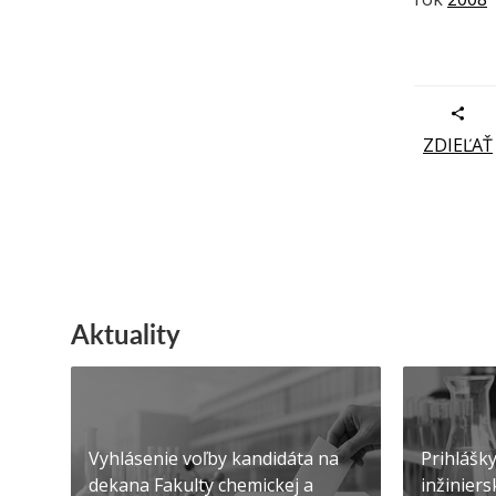
ZDIEĽAŤ
Aktuality
Vyhlásenie voľby kandidáta na
Prihlášk
dekana Fakulty chemickej a
inžiniers