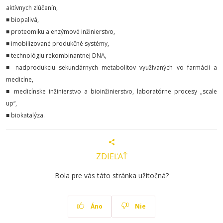
aktívnych zlúčenín,
■ biopalivá,
■ proteomiku a enzýmové inžinierstvo,
■ imobilizované produkčné systémy,
■ technológiu rekombinantnej DNA,
■ nadprodukciu sekundárnych metabolitov využívaných vo farmácii a
medicíne,
■ medicínske inžinierstvo a bioinžinierstvo, laboratórne procesy „scale
up“,
■ biokatalýza.
ZDIEĽAŤ
Bola pre vás táto stránka užitočná?
Áno
Nie