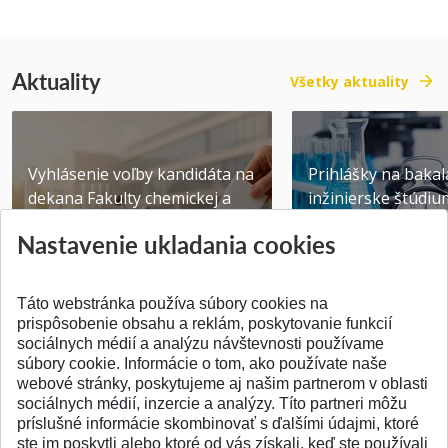
Aktuality
Všetky aktuality
Vyhlásenie voľby kandidáta na
Prihlášky na bakal
dekana Fakulty chemickej a
inžinierske štúdiu
potravinárske...
10.08.2026
Nastavenie ukladania cookies
Publikované 31.07.2026
Publikované 17.07.20
Táto webstránka používa súbory cookies na
prispôsobenie obsahu a reklám, poskytovanie funkcií
sociálnych médií a analýzu návštevnosti používame
súbory cookie. Informácie o tom, ako používate naše
webové stránky, poskytujeme aj našim partnerom v oblasti
SPÄŤ NA VRCH
sociálnych médií, inzercie a analýzy. Títo partneri môžu
príslušné informácie skombinovať s ďalšími údajmi, ktoré
ste im poskytli alebo ktoré od vás získali, keď ste používali