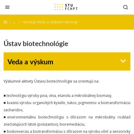
Prejsť na obsah
...
<strong>Veda a výskum</strong>
Ústav biotechnológie
Veda a výskum
Výskumné aktivity Ústavu biotechnológie sa orientujú na:
■ technológiu výroby piva, vína, etanolu a mikrobiálnej biomasy,
■ kvasnú výrobu organických kyselín, tukov, pigmentov a biotransformáciu
sacharidov,
■environmentálnu biotechnológiu s dôrazom na mikrobiálny rozklad
znečisťujúcich látok (polutantov), bioremediáciu,
■ biokonverziu a biotransformáciu s dôrazom na výrobu vôní a senzoricky