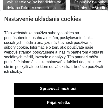
Vyhlásenie voľby kandidáta na
Prihlášky na bakal
dekana Fakulty chemickej a
inžinierske štúdiu
potravinárske...
10.08.2026
Nastavenie ukladania cookies
Publikované 31.07.2026
Publikované 17.07.20
Táto webstránka používa súbory cookies na
prispôsobenie obsahu a reklám, poskytovanie funkcií
sociálnych médií a analýzu návštevnosti používame
súbory cookie. Informácie o tom, ako používate naše
webové stránky, poskytujeme aj našim partnerom v oblasti
SPÄŤ NA VRCH
sociálnych médií, inzercie a analýzy. Títo partneri môžu
príslušné informácie skombinovať s ďalšími údajmi, ktoré
ste im poskytli alebo ktoré od vás získali, keď ste používali
ich služby.
Spravovať možnosti
Prijať všetko