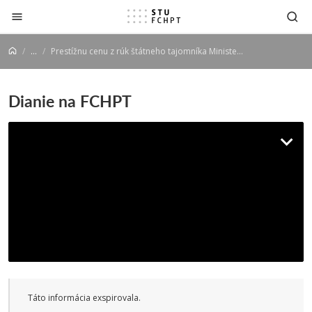
Prejsť na obsah
...
Prestížnu cenu z rúk štátneho tajomníka Ministerstva životného prostredia prevzal študent našej fakulty Ing. Juan José Cháves Fuentés
Dianie na FCHPT
Prestížnu cenu z rúk Štátneho
tajomníka Ministerstva životného
prostredia prevzal študent našej
fakulty Ing. Juan José Cháves
Fuentés
Táto informácia exspirovala.