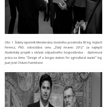
Obr. 1. Štátny tajomník Ministerstva životného prostredia SR Ing. Vojtech
Ferencz, PhD. odovzdáva cenu „Zlatý mravec 2012" za najlepší
študentský projekt v oblasti odpadového hospodárstva - diplomová
"
"
práca na tému
Design of a biogas station for agricultural waste
Ing.
Juan José Cháves Fuentésovi