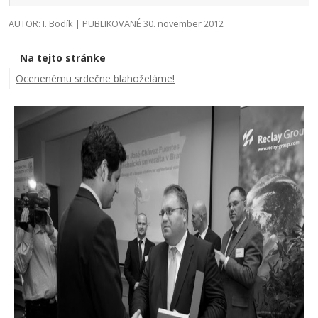
AUTOR: I. Bodík | PUBLIKOVANÉ 30. november 2012
Na tejto stránke
Ocenenému srdečne blahoželáme!