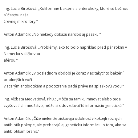
Ing. Lucia Birošová: „Koliformné baktérie a enterokoky, ktoré sú bežnou
súčasťou našej
črevnej mikroflóry.“
Anton Adamčík: „No niekedy dokážu narobiť aj paseku.“
Ing. Lucia Birošová: „Problémy, ako to bolo napríklad pred pár rokmi v
Nemecku s klíčkovou
aférou.“
Anton Adamčík: „V poslednom období je čoraz viac takýchto baktérií
odolnejších voči
viacerým antibiotikám a podozrenie padá práve na splaškovú vodu.“
Ing. Alžbeta Medveďová, PhD.: „Môžu sa tam kulminovať alebo teda
zvyšovať ich množstvo, môžu si odovzdávať tú informáciu genetickú.“
Anton Adamčík: „Čiže nielen že získavajú odolnosť v koktejli rôznych
antibiotík pokope, ale preberajú aj genetickú informáciu o tom, ako sa
antibiotikám brániť.“