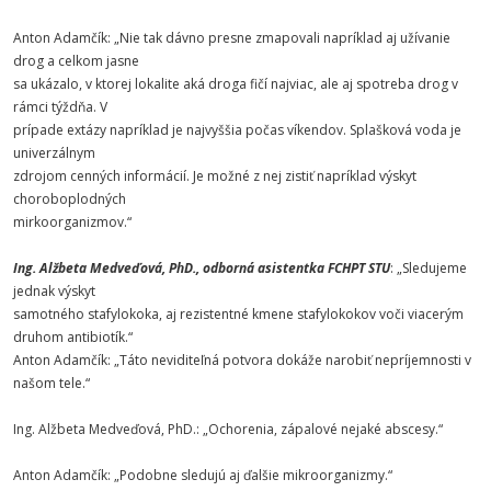
Anton Adamčík: „Nie tak dávno presne zmapovali napríklad aj užívanie
drog a celkom jasne
sa ukázalo, v ktorej lokalite aká droga fičí najviac, ale aj spotreba drog v
rámci týždňa. V
prípade extázy napríklad je najvyššia počas víkendov. Splašková voda je
univerzálnym
zdrojom cenných informácií. Je možné z nej zistiť napríklad výskyt
choroboplodných
mirkoorganizmov.“
Ing. Alžbeta Medveďová, PhD., odborná asistentka FCHPT STU
: „Sledujeme
jednak výskyt
samotného stafylokoka, aj rezistentné kmene stafylokokov voči viacerým
druhom antibiotík.“
Anton Adamčík: „Táto neviditeľná potvora dokáže narobiť nepríjemnosti v
našom tele.“
Ing. Alžbeta Medveďová, PhD.: „Ochorenia, zápalové nejaké abscesy.“
Anton Adamčík: „Podobne sledujú aj ďalšie mikroorganizmy.“