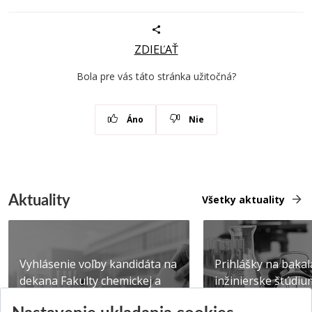
ZDIEĽAŤ
Bola pre vás táto stránka užitočná?
Áno
Nie
Aktuality
Všetky aktuality
Vyhlásenie voľby kandidáta na
Prihlášky na bakal
dekana Fakulty chemickej a
inžinierske štúdiu
potravinárske...
10.08.2026