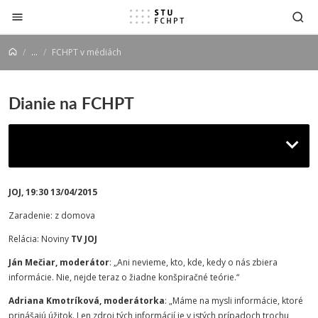
Prejsť na obsah
...
FCHPT v médiách
Dianie na FCHPT
Tajomstvá odhalené zo splaškov...
JOJ, 19:30 13/04/2015
Zaradenie: z domova
Relácia: Noviny
TV JOJ
Ján Mečiar, moderátor
: „Ani nevieme, kto, kde, kedy o nás zbiera
informácie. Nie, nejde teraz o žiadne konšpiračné teórie.“
Adriana Kmotríková, moderátorka
: „Máme na mysli informácie, ktoré
prinášajú úžitok. Len zdroj tých informácií je v istých prípadoch trochu