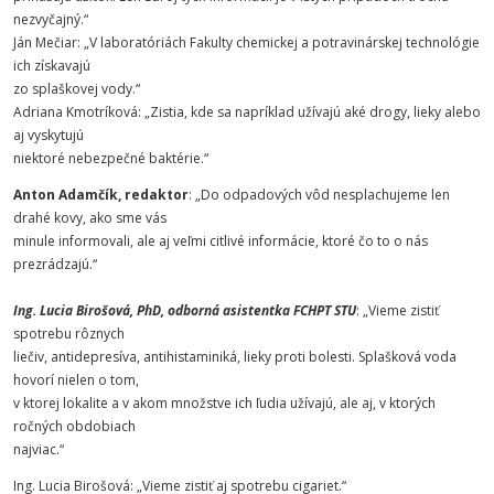
nezvyčajný.“
Ján Mečiar: „V laboratóriách Fakulty chemickej a potravinárskej technológie
ich získavajú
zo splaškovej vody.“
Adriana Kmotríková: „Zistia, kde sa napríklad užívajú aké drogy, lieky alebo
aj vyskytujú
niektoré nebezpečné baktérie.“
Anton Adamčík, redaktor
: „Do odpadových vôd nesplachujeme len
drahé kovy, ako sme vás
minule informovali, ale aj veľmi citlivé informácie, ktoré čo to o nás
prezrádzajú.“
Ing. Lucia Birošová, PhD, odborná asistentka FCHPT STU
: „Vieme zistiť
spotrebu rôznych
liečiv, antidepresíva, antihistaminiká, lieky proti bolesti. Splašková voda
hovorí nielen o tom,
v ktorej lokalite a v akom množstve ich ľudia užívajú, ale aj, v ktorých
ročných obdobiach
najviac.“
Ing. Lucia Birošová: „Vieme zistiť aj spotrebu cigariet.“