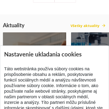
Aktuality
Všetky aktuality
Vyhlásenie voľby kandidáta na
Prihlášky na bakal
Nastavenie ukladania cookies
dekana Fakulty chemickej a
inžinierske štúdiu
potravinárske...
10.08.2026
Publikované 31.07.2026
Publikované 17.07.20
Táto webstránka používa súbory cookies na
prispôsobenie obsahu a reklám, poskytovanie
funkcií sociálnych médií a analýzu návštevnosti
používame súbory cookie. Informácie o tom, ako
používate naše webové stránky, poskytujeme aj
našim partnerom v oblasti sociálnych médií,
SPÄŤ NA VRCH
inzercie a analýzy. Títo partneri môžu príslušné
informácie skombinovať s ďalšími údajmi, ktoré ste