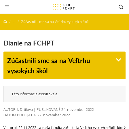
Prejsť na obsah
...
Zúčastnili sme sa na Veľtrhu vysokých škôl
Dianie na FCHPT
Zúčastnili sme sa na Veľtrhu
vysokých škôl
Táto informácia exspirovala.
AUTOR: I. Drtilová | PUBLIKOVANÉ 24. november 2022
DÁTUM PODUJATIA: 22. november 2022
V utorok 22.11.2022 sa naša fakulta zúčastnila Veľtrhu vysokých škôl, ktorý