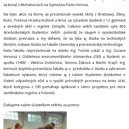
sa konal v Michalovciach na Gymnáziu Pavla Horova.
Na tejto akcii, na ktorej sa prezentovali vysoké školy z Bratislavy, Žiliny,
Košíc, Prešova Hradca Králové a Brna, sa zúčastnili študenti z 12 gymnázií
a stredných škôl v regióne Zemplín. Celkovo veľtrh navštívilo vyše 850
stredoškolských študentov. Veľtrh potvrdil, že záujem o vysokoškolské
štúdium pretrváva a my dúfame, že sa týka aj štúdia na technických
školách, vrátane štúdia na Fakulte chemickej a potravinárskej technológie.
Našu fakultu reprezentovali na stánku Ing. Tomáš Lukáč a Ing. Zuzana
Imreová z Oddelenia enviromentálneho inžinierstva (OEI) a študenti zo
spolku CHEM - Viktória Doliničová, Simona Žáková a Martin Krajčí. Ing.
Imreová doplnila prezentáciu fakulty aj o prednášku o štúdiu a vybranom
fakultnom výskume, ktorý robíme aj s našimi študentmi (konkrétne o
čistení odpadových vôd a o využití prírodných procesov na tento účel,
ktoré kolegovia z OEI pomáhajú aplikovať v rámci projektov pre obce
zemlínskeho regiónu a Polonín).
Ďakujeme našim účastníkom veľtrhu za pomoc.