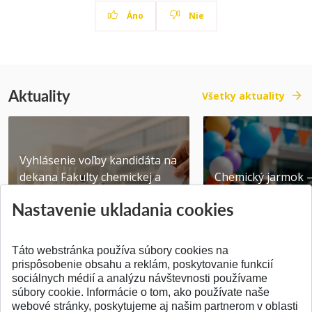
Áno
Nie
Aktuality
Všetky aktuality
Vyhlásenie voľby kandidáta na
dekana Fakulty chemickej a
Chemický jarmok 
potravinárske...
CHEMSHOW 2026
Nastavenie ukladania cookies
Publikované 31.07.2026
Publikované 17.07.20
Táto webstránka používa súbory cookies na
prispôsobenie obsahu a reklám, poskytovanie funkcií
sociálnych médií a analýzu návštevnosti používame
súbory cookie. Informácie o tom, ako používate naše
webové stránky, poskytujeme aj našim partnerom v oblasti