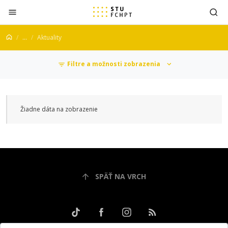
Prejsť na obsah
...
Aktuality
Filtre a možnosti zobrazenia
Aktuality
Žiadne dáta na zobrazenie
SPÄŤ NA VRCH