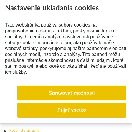
STU vyjadruje podporu Ukrajine a jej obyvateľom
Nastavenie ukladania cookies
Uznesenie fakultného senátu k výzve RVS a Mimoriadne zasadnutie
akademickej obce FCHPT STU
Táto webstránka používa súbory cookies na
Rektorské voľno - protestné prerušenie výučby
prispôsobenie obsahu a reklám, poskytovanie funkcií
sociálnych médií a analýzu návštevnosti používame
Učitelia našej fakulty na Chemickej olympiáde
súbory cookie. Informácie o tom, ako používate naše
Súčasný stav a perspektívy analytickej chémie v praxi
webové stránky, poskytujeme aj našim partnerom v oblasti
sociálnych médií, inzercie a analýzy. Títo partneri môžu
Zasadnutie Akademického senátu
príslušné informácie skombinovať s ďalšími údajmi, ktoré
Trendy STU pre lepšiu spoluprácu mladých vedcov medzi fakultami
ste im poskytli alebo ktoré od vás získali, keď ste používali
ich služby.
Zmeny v evidencii publikačnej činnosti a ohlasov od r. 2022
CHEMWEEK 2022 online
Spravovať možnosti
Prihlasovanie na Erasmus+
"Chcem byť chemik" - organická chémia na FCHPT a dopyt po jej
Prijať všetko
absolventoch
Ocenenia najlepších študentov FCHPT STU
Počuli ste správne...