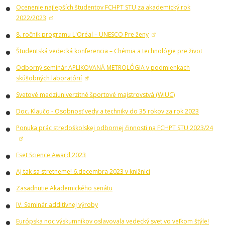
Ocenenie najlepších študentov FCHPT STU za akademický rok
2022/2023
8. ročník programu L'Oréal – UNESCO Pre ženy
Študentská vedecká konferencia – Chémia a technológie pre život
Odborný seminár APLIKOVANÁ METROLÓGIA v podmienkach
skúšobných laboratórií
Svetové medziuniverzitné športové majstrovstvá (WIUC)
Doc. Klaučo - Osobnosť vedy a techniky do 35 rokov za rok 2023
Ponuka prác stredoškolskej odbornej činnosti na FCHPT STU 2023/24
Eset Science Award 2023
Aj tak sa stretneme! 6.decembra 2023 v knižnici
Zasadnutie Akademického senátu
IV. Seminár additívnej výroby
Európska noc výskumníkov oslavovala vedecký svet vo veľkom štýle!