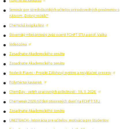
Polymérna kaviareň
Seminár pre stredoškolských učiteľov prírodovedných predmetov s
názvom „Dobrý ročník?“
Chemická kvapka krvi
Slovenský mliekárenský zväz ocenil FCHPT STU a prof. Valíka
Videozóna
Zasadnutie Akademického senátu
Zasadnutie Akademického senátu
Roderik Plavec - Projekt Zálohový systém a recyklačné procesy
Polymérna kaviareň
ChemDay - veľtrh pracovných príležitostí - 18. 3. 2026
Chemweek 2026 týždeň otvorených dverí na FCHPT STU
Zasadnutie Akademického senátu
UNI2TEACH - Inšpirácia pre učiteľov, motivácia pre študentov