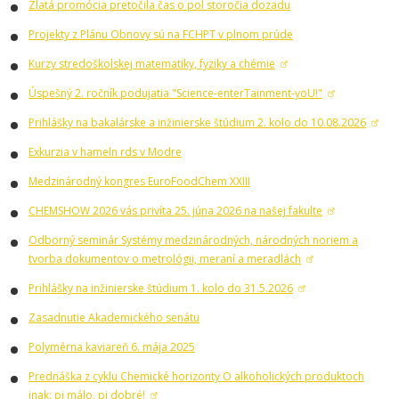
Zlatá promócia pretočila čas o pol storočia dozadu
Projekty z Plánu Obnovy sú na FCHPT v plnom prúde
Kurzy stredoškolskej matematiky, fyziky a chémie
Úspešný 2. ročník podujatia "Science-enterTainment-yoU!"
Prihlášky na bakalárske a inžinierske štúdium 2. kolo do 10.08.2026
Exkurzia v hameln rds v Modre
Medzinárodný kongres EuroFoodChem XXIII
CHEMSHOW 2026 vás privíta 25. júna 2026 na našej fakulte
Odborný seminár Systémy medzinárodných, národných noriem a
tvorba dokumentov o metrológii, meraní a meradlách
Prihlášky na inžinierske štúdium 1. kolo do 31.5.2026
Zasadnutie Akademického senátu
Polymérna kaviareň 6. mája 2025
Prednáška z cyklu Chemické horizonty O alkoholických produktoch
inak: pi málo, pi dobré!