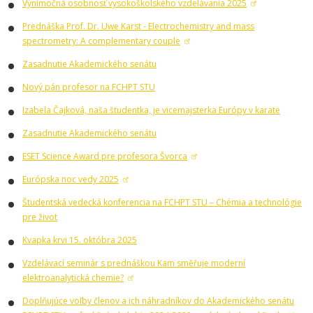
Výnimočná osobnosť vysokoškolského vzdelávania 2025
Prednáška Prof. Dr. Uwe Karst - Electrochemistry and mass
spectrometry: A complementary couple
Zasadnutie Akademického senátu
Nový pán profesor na FCHPT STU
Izabela Čajková, naša študentka, je vicemajsterka Európy v karate
Zasadnutie Akademického senátu
ESET Science Award pre profesora Švorca
Európska noc vedy 2025
Študentská vedecká konferencia na FCHPT STU – Chémia a technológie
pre život
Kvapka krvi 15. októbra 2025
Vzdelávací seminár s prednáškou Kam směřuje moderní
elektroanalytická chemie?
Doplňujúce voľby členov a ich náhradníkov do Akademického senátu