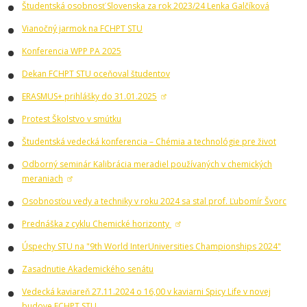
Študentská osobnosť Slovenska za rok 2023/24 Lenka Galčíková
Vianočný jarmok na FCHPT STU
Konferencia WPP PA 2025
Dekan FCHPT STU oceňoval študentov
ERASMUS+ prihlášky do 31.01.2025
Protest Školstvo v smútku
Študentská vedecká konferencia – Chémia a technológie pre život
Odborný seminár Kalibrácia meradiel používaných v chemických
meraniach
Osobnosťou vedy a techniky v roku 2024 sa stal prof. Ľubomír Švorc
Prednáška z cyklu Chemické horizonty
Úspechy STU na "9th World InterUniversities Championships 2024"
Zasadnutie Akademického senátu
Vedecká kaviareň 27.11.2024 o 16,00 v kaviarni Spicy Life v novej
budove FCHPT STU