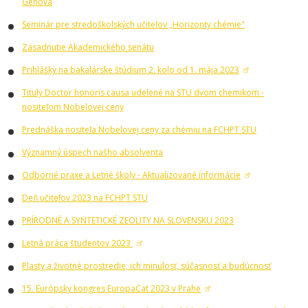
Genova
Seminár pre stredoškolských učiteľov „Horizonty chémie"
Zasadnutie Akademického senátu
Prihlášky na bakalárske štúdium 2. kolo od 1. mája 2023
Tituly Doctor honoris causa udelené na STU dvom chemikom -
nositeľom Nobelovej ceny
Prednáška nositeľa Nobelovej ceny za chémiu na FCHPT STU
Významný úspech našho absolventa
Odborné praxe a Letné školy - Aktualizované informácie
Deň učiteľov 2023 na FCHPT STU
PRÍRODNÉ A SYNTETICKÉ ZEOLITY NA SLOVENSKU 2023
Letná práca študentov 2023
Plasty a životné prostredie, ich minulosť, súčasnosť a budúcnosť
15. Európsky kongres EuropaCat 2023 v Prahe