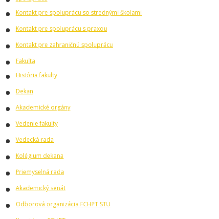
Kontakt pre spoluprácu so strednými školami
Kontakt pre spoluprácu s praxou
Kontakt pre zahraničnú spoluprácu
Fakulta
História fakulty
Dekan
Akademické orgány
Vedenie fakulty
Vedecká rada
Kolégium dekana
Priemyselná rada
Akademický senát
Odborová organizácia FCHPT STU