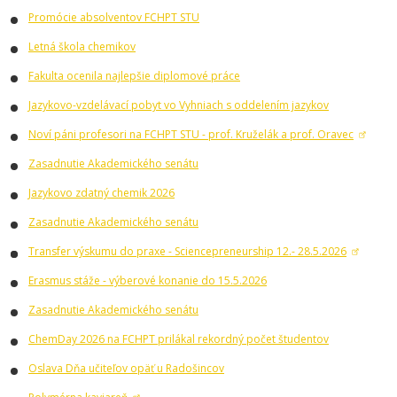
Promócie absolventov FCHPT STU
Letná škola chemikov
Fakulta ocenila najlepšie diplomové práce
Jazykovo-vzdelávací pobyt vo Vyhniach s oddelením jazykov
Noví páni profesori na FCHPT STU - prof. Kruželák a prof. Oravec
Zasadnutie Akademického senátu
Jazykovo zdatný chemik 2026
Zasadnutie Akademického senátu
Transfer výskumu do praxe - Sciencepreneurship 12.- 28.5.2026
Erasmus stáže - výberové konanie do 15.5.2026
Zasadnutie Akademického senátu
ChemDay 2026 na FCHPT prilákal rekordný počet študentov
Oslava Dňa učiteľov opäť u Radošincov