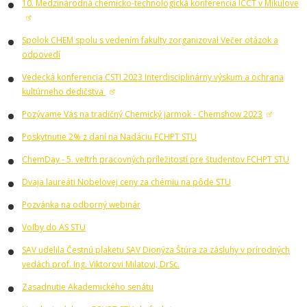
10. Medzinárodná chemicko-technologická konferencia ICCT v Mikulove
Spolok CHEM spolu s vedením fakulty zorganizoval Večer otázok a
odpovedí
Vedecká konferencia CSTI 2023 Interdisciplinárny výskum a ochrana
kultúrneho dedičstva
Pozývame Vás na tradičný Chemický jarmok - Chemshow 2023
Poskytnutie 2% z daní na Nadáciu FCHPT STU
ChemDay - 5. veľtrh pracovných príležitostí pre študentov FCHPT STU
Dvaja laureáti Nobelovej ceny za chémiu na pôde STU
Pozvánka na odborný webinár
Voľby do AS STU
SAV udelila Čestnú plaketu SAV Dionýza Štúra za zásluhy v prírodných
vedách prof. Ing. Viktorovi Milatovi, DrSc.
Zasadnutie Akademického senátu