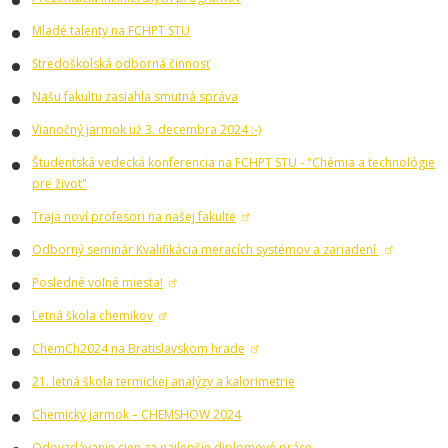
Mladé talenty na FCHPT STU
Stredoškolská odborná činnosť
Našu fakultu zasiahla smutná správa
Vianočný jarmok už 3. decembra 2024 :-)
Študentská vedecká konferencia na FCHPT STU - "Chémia a technológie
pre život"
Traja noví profesori na našej fakulte
Odborný seminár Kvalifikácia meracích systémov a zariadení
Posledné voľné miesta!
Letná škola chemikov
ChemCh2024 na Bratislavskom hrade
21. letná škola termickej analýzy a kalorimetrie
Chemický jarmok – CHEMSHOW 2024
Odovzdávanie cien za najlepšie diplomové práce