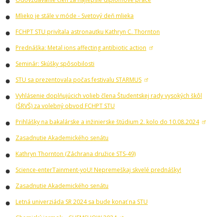
Mlieko je stále v móde - Svetový deň mlieka
FCHPT STU privítala astronautku Kathryn C. Thornton
Prednáška: Metal ions affecting antibiotic action
Seminár: Skúšky spôsobilosti
STU sa prezentovala počas festivalu STARMUS
Vyhlásenie doplňujúcich volieb člena Študentskej rady vysokých škôl
(ŠRVŠ) za volebný obvod FCHPT STU
Prihlášky na bakalárske a inžinierske štúdium 2. kolo do 10.08.2024
Zasadnutie Akademického senátu
Kathryn Thornton (Záchrana družice STS-49)
Science-enterTainment-yoU! Nepremeškaj skvelé prednášky!
Zasadnutie Akademického senátu
Letná univerziáda SR 2024 sa bude konať na STU