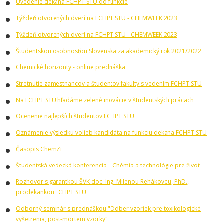
Uvedenie dekana FCHPT STU do funkcie
Týždeň otvorených dverí na FCHPT STU - CHEMWEEK 2023
Týždeň otvorených dverí na FCHPT STU - CHEMWEEK 2023
Študentskou osobnosťou Slovenska za akademický rok 2021/2022
Chemické horizonty - online prednáška
Stretnutie zamestnancov a študentov fakulty s vedením FCHPT STU
Na FCHPT STU hľadáme zelené inovácie v študentských prácach
Ocenenie najlepších študentov FCHPT STU
Oznámenie výsledku volieb kandidáta na funkciu dekana FCHPT STU
Časopis ChemZi
Študentská vedecká konferencia – Chémia a technológie pre život
Rozhovor s garantkou ŠVK doc. Ing. Milenou Rehákovou, PhD.,
prodekankou FCHPT STU
Odborný seminár s prednáškou "Odber vzoriek pre toxikologické
vyšetrenia, post-mortem vzorky"