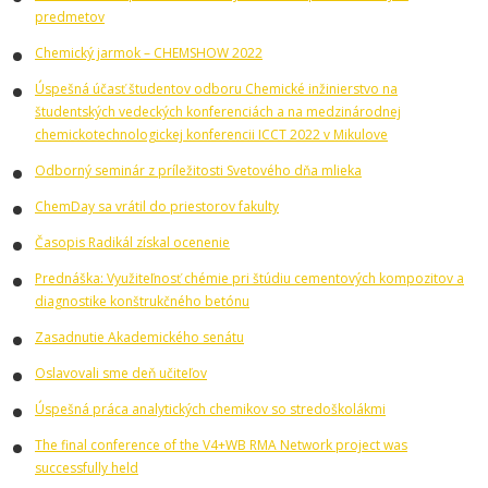
predmetov
Chemický jarmok – CHEMSHOW 2022
Úspešná účasť študentov odboru Chemické inžinierstvo na
študentských vedeckých konferenciách a na medzinárodnej
chemickotechnologickej konferencii ICCT 2022 v Mikulove
Odborný seminár z príležitosti Svetového dňa mlieka
ChemDay sa vrátil do priestorov fakulty
Časopis Radikál získal ocenenie
Prednáška: Využiteľnosť chémie pri štúdiu cementových kompozitov a
diagnostike konštrukčného betónu
Zasadnutie Akademického senátu
Oslavovali sme deň učiteľov
Úspešná práca analytických chemikov so stredoškolákmi
The final conference of the V4+WB RMA Network project was
successfully held