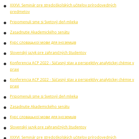
XXXVI. Seminár pre stredoškolských učiteľov prírodovedných
predmetov
Pripomenuli sme si Svetový deň mlieka
Zasadnutie Akademického senátu
Курс словацької мови для іноземців
Slovenský jazyk pre zahraničných študentov
Konferencia ACP 2022 - Súčasný stav a perspektívy analytickej chémie v
praxi
Konferencia ACP 2022 - Súčasný stav a perspektívy analytickej chémie v
praxi
Pripomenuli sme si Svetový deň mlieka
Zasadnutie Akademického senátu
Курс словацької мови для іноземців
Slovenský jazyk pre zahraničných študentov
XXXVI. Seminár pre stredoškolských učiteľov prírodovedných