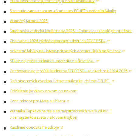
Prírodovedecké experimenty pre stredoškolákov
Stretnutie zamestnancov a študentov FCHPT s vedením fakulty
Vianočný jarmok 2025
Študentská vedecká konferencia 2025 – Chémia a technológie pre život
Chemweek 2026 týždeň otvorených dverí na FCHPT STU
Adventné labáky na Ústave prírodných a syntetických polymérov
STU je najlepšia technická univerzita na Slovensku
Oceňovanie najlepších študentov FCHPT STU za akad. rok 2024-2025
Deň otvorených dverí na Ústave analytickej chémie FCHPT
Oddelenie jazykov v novom po novom
Cena rektora pre Mateja Uhliara
Veronika Ťapková sa stala na majstrovstvách sveta WUAP
vicemajsterkou sveta v silovom trojboji
Rastlinné obnoviteľné zdroje