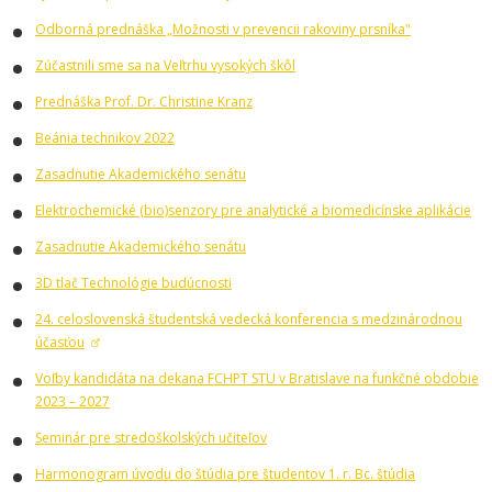
Odborná prednáška „Možnosti v prevencii rakoviny prsníka"
Zúčastnili sme sa na Veľtrhu vysokých škôl
Prednáška Prof. Dr. Christine Kranz
Beánia technikov 2022
Zasadnutie Akademického senátu
Elektrochemické (bio)senzory pre analytické a biomedicínske aplikácie
Zasadnutie Akademického senátu
3D tlač Technológie budúcnosti
24. celoslovenská študentská vedecká konferencia s medzinárodnou
účasťou
Voľby kandidáta na dekana FCHPT STU v Bratislave na funkčné obdobie
2023 – 2027
Seminár pre stredoškolských učiteľov
Harmonogram úvodu do štúdia pre študentov 1. r. Bc. štúdia