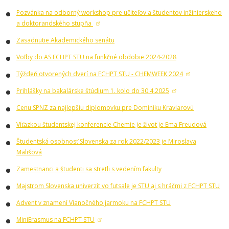
Pozvánka na odborný workshop pre učiteľov a študentov inžinierskeho
a doktorandského stupňa
Zasadnutie Akademického senátu
Voľby do AS FCHPT STU na funkčné obdobie 2024-2028
Týždeň otvorených dverí na FCHPT STU - CHEMWEEK 2024
Prihlášky na bakalárske štúdium 1. kolo do 30.4.2025
Cenu SPNZ za najlepšiu diplomovku pre Dominiku Kraviarovú
Víťazkou študentskej konferencie Chemie je život je Ema Freudová
Študentská osobnosť Slovenska za rok 2022/2023 je Miroslava
Mališová
Zamestnanci a študenti sa stretli s vedením fakulty
Majstrom Slovenska univerzít vo futsale je STU aj s hráčmi z FCHPT STU
Advent v znamení Vianočného jarmoku na FCHPT STU
MiniErasmus na FCHPT STU