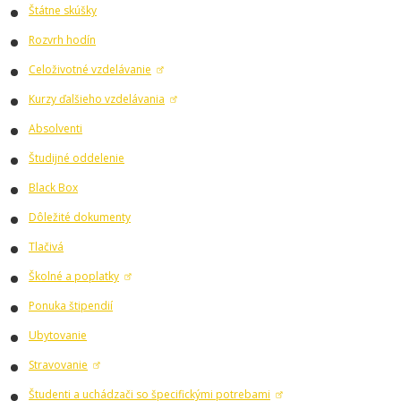
Štátne skúšky
Rozvrh hodín
Celoživotné vzdelávanie
Kurzy ďalšieho vzdelávania
Absolventi
Študijné oddelenie
Black Box
Dôležité dokumenty
Tlačivá
Školné a poplatky
Ponuka štipendií
Ubytovanie
Stravovanie
Študenti a uchádzači so špecifickými potrebami