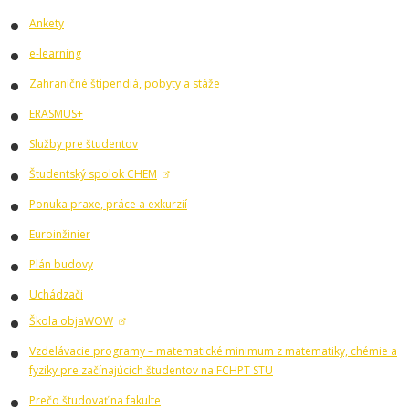
Ankety
e-learning
Zahraničné štipendiá, pobyty a stáže
ERASMUS+
Služby pre študentov
Študentský spolok CHEM
Ponuka praxe, práce a exkurzií
Euroinžinier
Plán budovy
Uchádzači
Škola objaWOW
Vzdelávacie programy – matematické minimum z matematiky, chémie a
fyziky pre začínajúcich študentov na FCHPT STU
Prečo študovať na fakulte