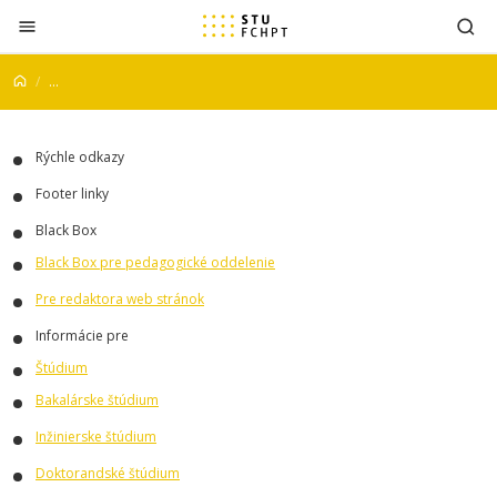
Prejsť na obsah
...
Rýchle odkazy
Footer linky
Black Box
Black Box pre pedagogické oddelenie
Pre redaktora web stránok
Informácie pre
Štúdium
Bakalárske štúdium
Inžinierske štúdium
Doktorandské štúdium