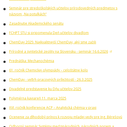
Seminár pre stredoškolských učiteľov prírodovedných predmetov s
názvom „Na potulkách“
Zasadnutie Akademického senátu
FCHPT STU si pripomenula Deň učiteľov divadlom
ChemDay 2025: Najkvalitnejší ChemDay, aký sme zažili
Prírodné a syntetické zeolity na Slovensku - seminár 16.6.2026
Prednáška: Mechanochémia
61. ročník Chemickej olympiády – celoštátne kolo
ChemDay - veľtrh pracovných príležitostí - 26.3.2025
Divadelné predstavenie ku Dňu učiteľov 2025
Polymérna kaviareň 11. marca 2025
XVI. ročník konferencie ACP – Analytická chémia v praxi
Ocenenie za dlhodobý prínos k rozvoju mladej vedy pre Ing. Bérešovú
Odborný seminár Systémy medzinárodných, národných noriem a