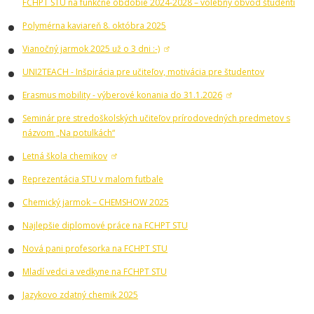
FCHPT STU na funkčné obdobie 2024-2028 – volebný obvod študenti
Polymérna kaviareň 8. októbra 2025
Vianočný jarmok 2025 už o 3 dni :-)
UNI2TEACH - Inšpirácia pre učiteľov, motivácia pre študentov
Erasmus mobility - výberové konania do 31.1.2026
Seminár pre stredoškolských učiteľov prírodovedných predmetov s
názvom „Na potulkách“
Letná škola chemikov
Reprezentácia STU v malom futbale
Chemický jarmok – CHEMSHOW 2025
Najlepšie diplomové práce na FCHPT STU
Nová pani profesorka na FCHPT STU
Mladí vedci a vedkyne na FCHPT STU
Jazykovo zdatný chemik 2025