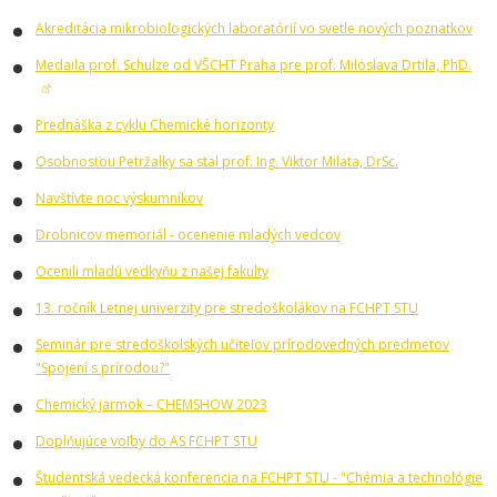
Akreditácia mikrobiologických laboratórií vo svetle nových poznatkov
Medaila prof. Schulze od VŠCHT Praha pre prof. Miloslava Drtila, PhD.
Prednáška z cyklu Chemické horizonty
Osobnosťou Petržalky sa stal prof. Ing. Viktor Milata, DrSc.
Navštívte noc výskumníkov
Drobnicov memoriál - ocenenie mladých vedcov
Ocenili mladú vedkyňu z našej fakulty
13. ročník Letnej univerzity pre stredoškolákov na FCHPT STU
Seminár pre stredoškolských učiteľov prírodovedných predmetov
"Spojení s prírodou?"
Chemický jarmok – CHEMSHOW 2023
Doplňujúce voľby do AS FCHPT STU
Študentská vedecká konferencia na FCHPT STU - "Chémia a technológie