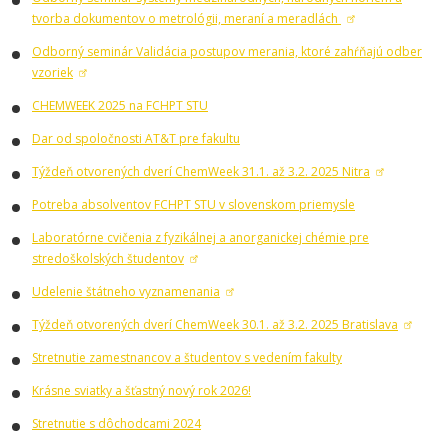
tvorba dokumentov o metrológii, meraní a meradlách
Odborný seminár Validácia postupov merania, ktoré zahŕňajú odber
vzoriek
CHEMWEEK 2025 na FCHPT STU
Dar od spoločnosti AT&T pre fakultu
Týždeň otvorených dverí ChemWeek 31.1. až 3.2. 2025 Nitra
Potreba absolventov FCHPT STU v slovenskom priemysle
Laboratórne cvičenia z fyzikálnej a anorganickej chémie pre
stredoškolských študentov
Udelenie štátneho vyznamenania
Týždeň otvorených dverí ChemWeek 30.1. až 3.2. 2025 Bratislava
Stretnutie zamestnancov a študentov s vedením fakulty
Krásne sviatky a šťastný nový rok 2026!
Stretnutie s dôchodcami 2024