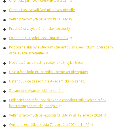
Chemický jarmok – CHEMSHOW 2024
Chemici oslavovali Deň učiteľov v divadle
Veľtrh pracovných príležitostí CHEMday
Prednáška z cyklu Chemické horizonty
Ocenenia pri príležitosti Dňa učiteľov
Podporné služby a štúdium študentov so špecifickými potrebami,
vzdelávacie stretnutie
Nové otváracie hodiny našej fakultnej knižnice
Celoštátne kolo 60. ročníka Chemickej olympiády
Ustanovujúce zasadnutie Akademického senátu
Zasadnutie Akademického senátu
Odborný seminár Posudzovanie charakteristík a ich neistôt v
kvalitatívnej chemickej analýze
Veľtrh pracovných príležitostí CHEMday už 19. marca 2024
Online prednáška streda 7. februára 2024 o 14:00