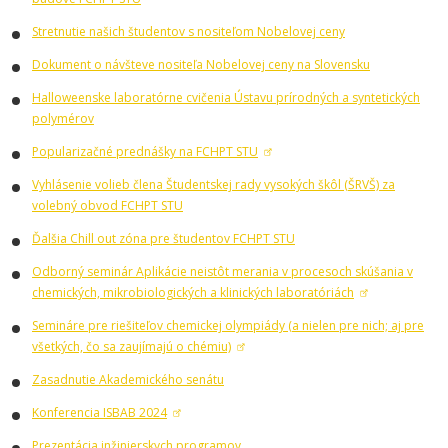
Stretnutie našich študentov s nositeľom Nobelovej ceny
Dokument o návšteve nositeľa Nobelovej ceny na Slovensku
Halloweenske laboratórne cvičenia Ústavu prírodných a syntetických
polymérov
Popularizačné prednášky na FCHPT STU
Vyhlásenie volieb člena Študentskej rady vysokých škôl (ŠRVŠ) za
volebný obvod FCHPT STU
Ďalšia Chill out zóna pre študentov FCHPT STU
Odborný seminár Aplikácie neistôt merania v procesoch skúšania v
chemických, mikrobiologických a klinických laboratóriách
Semináre pre riešiteľov chemickej olympiády (a nielen pre nich; aj pre
všetkých, čo sa zaujímajú o chémiu)
Zasadnutie Akademického senátu
Konferencia ISBAB 2024
Prezentácia inžinierskych programov