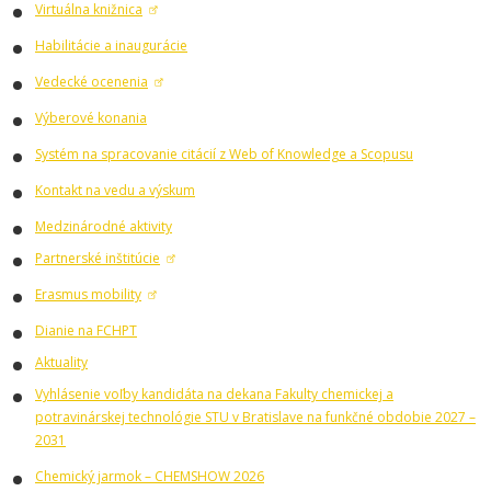
Virtuálna knižnica
Habilitácie a inaugurácie
Vedecké ocenenia
Výberové konania
Systém na spracovanie citácií z Web of Knowledge a Scopusu
Kontakt na vedu a výskum
Medzinárodné aktivity
Partnerské inštitúcie
Erasmus mobility
Dianie na FCHPT
Aktuality
Vyhlásenie voľby kandidáta na dekana Fakulty chemickej a
potravinárskej technológie STU v Bratislave na funkčné obdobie 2027 –
2031
Chemický jarmok – CHEMSHOW 2026