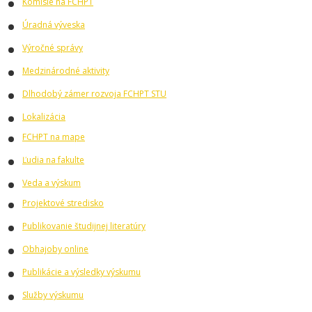
Komisie na FCHPT
Úradná výveska
Výročné správy
Medzinárodné aktivity
Dlhodobý zámer rozvoja FCHPT STU
Lokalizácia
FCHPT na mape
Ľudia na fakulte
Veda a výskum
Projektové stredisko
Publikovanie študijnej literatúry
Obhajoby online
Publikácie a výsledky výskumu
Služby výskumu