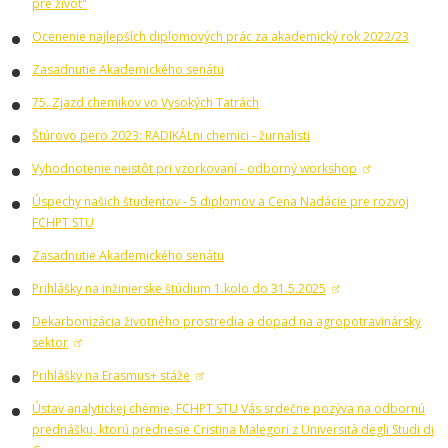
pre život"
Ocenenie najlepších diplomových prác za akademický rok 2022/23
Zasadnutie Akademického senátu
75. Zjazd chemikov vo Vysokých Tatrách
Štúrovo pero 2023: RADIKÁLni chemici - žurnalisti
Vyhodnotenie neistôt pri vzorkovaní - odborný workshop
Úspechy našich študentov - 5 diplomov a Cena Nadácie pre rozvoj
FCHPT STU
Zasadnutie Akademického senátu
Prihlášky na inžinierske štúdium 1.kolo do 31.5.2025
Dekarbonizácia životného prostredia a dopad na agropotravinársky
sektor
Prihlášky na Erasmus+ stáže
Ústav analytickej chémie, FCHPT STU Vás srdečne pozýva na odbornú
prednášku, ktorú prednesie Cristina Malegori z Università degli Studi di