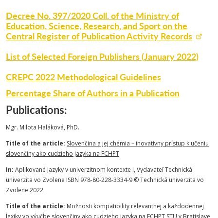
Decree No. 397/2020 Coll. of the Ministry of
Education, Science, Research, and Sport on the
Central Register of Publication Activity Records
List of Selected Foreign Publishers (January 2022)
CREPC 2022 Methodological Guidelines
Percentage Share of Authors in a Publication
Publications:
Mgr. Milota Haláková, PhD.
Title of the article:
Slovenčina a jej chémia – inovatívny prístup k učeniu
slovenčiny ako cudzieho jazyka na FCHPT
In:
Aplikované jazyky v univerzitnom kontexte I, Vydavateľ Technická
univerzita vo Zvolene ISBN 978-80-228-3334-9 © Technická univerzita vo
Zvolene 2022
Title of the article:
Možnosti kompatibility relevantnej a každodennej
lexiky vo výučbe slovenčiny ako cudzieho jazyka na FCHPT STU v Bratislave