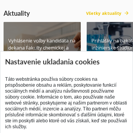
Aktuality
Všetky aktuality
Vyhlásenie voľby kandidáta na
Prihlášky na bakal
dekana Fakulty chemickej a
inžinierske štúdiu
potravinárske...
10.08.2026
Nastavenie ukladania cookies
Publikované 31.07.2026
Publikované 17.07.20
Táto webstránka používa súbory cookies na
prispôsobenie obsahu a reklám, poskytovanie funkcií
sociálnych médií a analýzu návštevnosti používame
súbory cookie. Informácie o tom, ako používate naše
webové stránky, poskytujeme aj našim partnerom v oblasti
SPÄŤ NA VRCH
sociálnych médií, inzercie a analýzy. Títo partneri môžu
príslušné informácie skombinovať s ďalšími údajmi, ktoré
ste im poskytli alebo ktoré od vás získali, keď ste používali
ich služby.