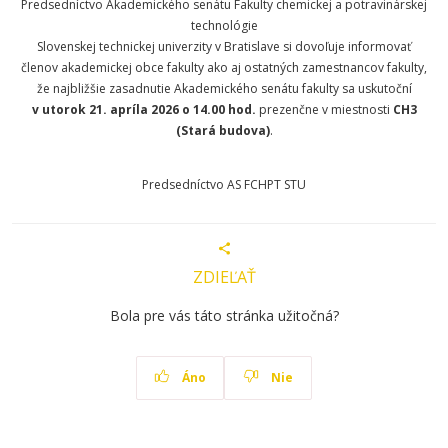
Predsedníctvo Akademického senátu Fakulty chemickej a potravinárskej
technológie
Slovenskej technickej univerzity v Bratislave si dovoľuje informovať
členov akademickej obce fakulty ako aj ostatných zamestnancov fakulty,
že najbližšie zasadnutie Akademického senátu fakulty sa uskutoční
v utorok 21. apríla 2026 o 14.00 hod.
prezenčne v miestnosti
CH3
(Stará budova)
.
Predsedníctvo AS FCHPT STU
ZDIEĽAŤ
Bola pre vás táto stránka užitočná?
Áno
Nie