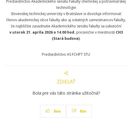
Predsedníctvo Akademického senátu Fakulty chemickej a potravinárskej
technológie
Slovenskej technickej univerzity v Bratislave si dovoľuje informovať
členov akademickej obce fakulty ako aj ostatných zamestnancov fakulty,
že najbližšie zasadnutie Akademického senátu fakulty sa uskutoční
v utorok 21. apríla 2026 o 14.00 hod.
prezenčne v miestnosti
CH3
(Stará budova)
.
Predsedníctvo AS FCHPT STU
ZDIEĽAŤ
Bola pre vás táto stránka užitočná?
Áno
Nie