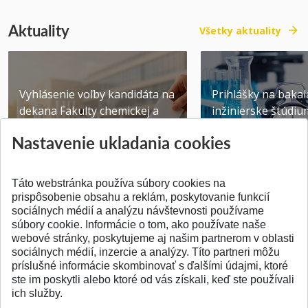
Aktuality
Všetky aktuality
Vyhlásenie voľby kandidáta na
Prihlášky na bakal
dekana Fakulty chemickej a
inžinierske štúdiu
potravinárske...
10.08.2026
Nastavenie ukladania cookies
Publikované 31.07.2026
Publikované 17.07.20
Táto webstránka používa súbory cookies na
prispôsobenie obsahu a reklám, poskytovanie funkcií
sociálnych médií a analýzu návštevnosti používame
súbory cookie. Informácie o tom, ako používate naše
webové stránky, poskytujeme aj našim partnerom v oblasti
SPÄŤ NA VRCH
sociálnych médií, inzercie a analýzy. Títo partneri môžu
príslušné informácie skombinovať s ďalšími údajmi, ktoré
ste im poskytli alebo ktoré od vás získali, keď ste používali
ich služby.