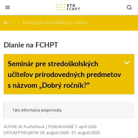
Prejsť na obsah
...
Seminár pre stredoškolských učiteľov
Dianie na FCHPT
Seminár pre stredoškolských
učiteľov prírodovedných predmetov
s názvom „Dobrý ročník?“
Táto informácia exspirovala.
AUTOR: M. Puchoňová | PUBLIKOVANÉ 7. apríl 2026
DÁTUM PODUJATIA: 20. august 2026 - 21. august 2026