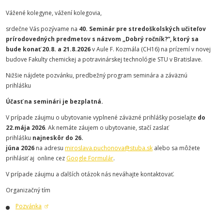
Vážené kolegyne, vážení kolegovia,
srdečne Vás pozývame na
40. Seminár pre stredoškolských učiteľov
prírodovedných predmetov s názvom „Dobrý ročník?“, ktorý sa
bude konať 20.8. a 21.8.2026
v Aule F. Kozmála (CH16) na prízemí v novej
budove Fakulty chemickej a potravinárskej technológie STU v Bratislave.
Nižšie nájdete pozvánku, predbežný
program seminára a záväznú
prihlášku
Účasť na seminári je bezplatná.
V prípade záujmu o ubytovanie vyplnené záväzné prihlášky posielajte
do
22.mája
2026
. Ak nemáte záujem o ubytovanie, stačí zaslať
prihlášku
najneskôr do 26.
júna
2026
na adresu
miroslava.puchonova@stuba.sk
alebo sa môžete
prihlásiť aj online cez
Google Formulár
.
V prípade záujmu a ďalších otázok nás neváhajte kontaktovať.
Organizačný tím
Pozvánka