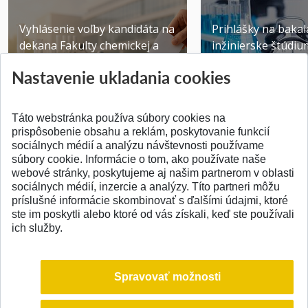
Vyhlásenie voľby kandidáta na
Prihlášky na bakal
dekana Fakulty chemickej a
inžinierske štúdiu
potravinárske...
10.08.2026
Nastavenie ukladania cookies
Publikované 31.07.2026
Publikované 17.07.20
Táto webstránka používa súbory cookies na
prispôsobenie obsahu a reklám, poskytovanie funkcií
sociálnych médií a analýzu návštevnosti používame
súbory cookie. Informácie o tom, ako používate naše
webové stránky, poskytujeme aj našim partnerom v oblasti
SPÄŤ NA VRCH
sociálnych médií, inzercie a analýzy. Títo partneri môžu
príslušné informácie skombinovať s ďalšími údajmi, ktoré
ste im poskytli alebo ktoré od vás získali, keď ste používali
ich služby.
Spravovať možnosti