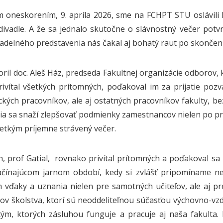
 oneskorením, 9. apríla 2026, sme na FCHPT STU oslávil
ivadle. A že sa jednalo skutočne o slávnostný večer potvr
vadelného predstavenia nás čakal aj bohatý raut po skončen
oril doc. Aleš Ház, predseda Fakultnej organizácie odborov,
Privítal všetkých prítomných, poďakoval im za prijatie poz
kých pracovníkov, ale aj ostatných pracovníkov fakulty, b
ia sa snaží zlepšovať podmienky zamestnancov nielen po pra
šetkým príjemne strávený večer.
, prof Gatial, rovnako privítal prítomných a poďakoval sa za
čínajúcom jarnom období, kedy si zvlášť pripomíname ne
vďaky a uznania nielen pre samotných učiteľov, ale aj p
ov školstva, ktorí sú neoddeliteľnou súčasťou výchovno-vzd
ým, ktorých zásluhou funguje a pracuje aj naša fakulta. 