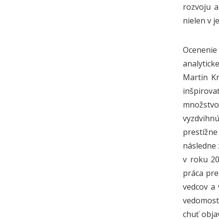
rozvoju a
nielen v 
Ocenenie 
analytick
Martin Kr
inšpirova
množstvo
vyzdvihnú
prestížne
následne 
v roku 20
práca pre
vedcov a 
vedomosti
chuť obja