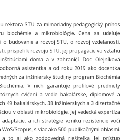
nu rektora STU za mimoriadny pedagogický prínos
vu biochémie a mikrobiológie. Cena sa udeľuje
 o budovanie a rozvoj STU, o rozvoj vzdelanosti,
i, prispeli k rozvoju STU, jej propagácie vo vzťahu
inštitúciami doma a v zahraničí. Doc. Olejníková
 odborná asistentka a od roku 2019 ako docentka
vedných za inžiniersky študijný program Biochémia
iochémia. V nich garantuje profilové predmety
tórnych cvičení a vedie bakalárske, diplomové a
h 49 bakalárskych, 38 inžinierskych a 3 dizertačné
ciou v oblasti mikrobiológie. Jej vedecká expertíza
aptácie, a ich stratégie vzniku rezistencie voči
 WoS/Scopus, s viac ako 500 publikačnými ohlasmi.
 to aj ako zodpovedná riešiteľka. Jej prístup