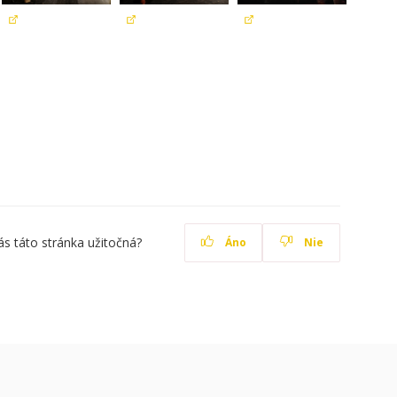
ás táto stránka užitočná?
Áno
Nie