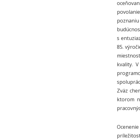
oceňovani
povolanie
poznaniu
budúcnosť
s entuzia
85. výroč
miestnost
kvality. 
programov
spoluprác
Zväz chem
ktorom n
pracovnýc
Ocenenie
príležito