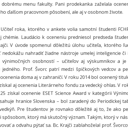
 dobrému menu fakulty. Pani prodekanka zaželala ocenené
jeho ďalšom pracovnom pôsobení, ale aj v osobnom živote.
Učiteľ roka, ktorého v ankete volia samotní študenti FCH
ej chémie. Laudácio k oceneniu predniesol predseda štud
ajči. V úvode spomenul dôležitú úlohu učiteľa, ktorého ľu
ť nedokážu nahradiť žiadne nástroje umelej inteligencie či
 výnimočných osobností – učiteľov aj výskumníkov a je
 jedného. Prof. Švorc patrí medzi špičkových vedcov a pe
 ocenenia doma aj v zahraničí. V roku 2014 bol ocenený tit
získal aj ocenenia Literárneho fondu za vedecký ohlas. V r
25 získal ocenenie ESET Science Award v kategórii Výni
sahuje hranice Slovenska – bol zaradený do Periodickej ta
vedkýň. Pre študentov je rovnako dôležité aj to, že ako 
 spôsobom, ktorý má skutočný význam. Takým, ktorý v nás n
vovať a odvahu pýtať sa. Bc. Krajči zablahoželal prof. Švorc