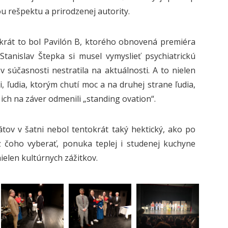
u rešpektu a prirodzenej autority.
okrát to bol Pavilón B, ktorého obnovená premiéra
tanislav Štepka si musel vymyslieť psychiatrickú
 súčasnosti nestratila na aktuálnosti. A to nielen
ri, ľudia, ktorým chutí moc a na druhej strane ľudia,
 ich na záver odmenili „standing ovation“.
bátov v šatni nebol tentokrát taký hektický, ako po
z čoho vyberať, ponuka teplej i studenej kuchyne
ielen kultúrnych zážitkov.