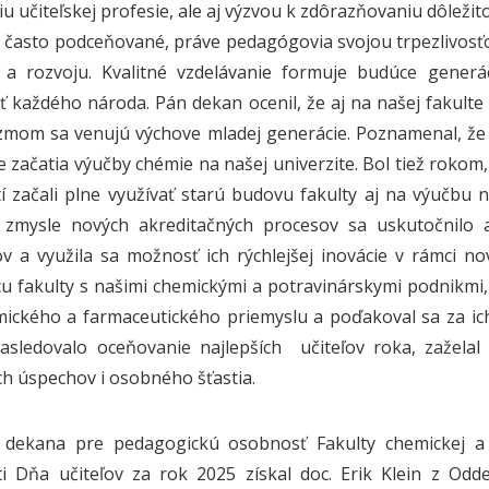
u učiteľskej profesie, ale aj výzvou k zdôrazňovaniu dôležito
 často podceňované, práve pedagógovia svojou trpezlivosťo
 a rozvoju. Kvalitné vzdelávanie formuje budúce generác
 každého národa. Pán dekan ocenil, že aj na našej fakulte s
zmom sa venujú výchove mladej generácie. Poznamenal, že 
ie začatia výučby chémie na našej univerzite. Bol tiež ro
í začali plne využívať starú budovu fakulty aj na výučbu n
V zmysle nových akreditačných procesov sa uskutočnilo 
 a využila sa možnosť ich rýchlejšej inovácie v rámci no
u fakulty s našimi chemickými a potravinárskymi podnikmi,
ického a farmaceutického priemyslu a poďakoval sa za ich
asledovalo oceňovanie najlepších učiteľov roka, zaželal
h úspechov i osobného šťastia.
 dekana pre pedagogickú osobnosť Fakulty chemickej a p
sti Dňa učiteľov za rok 2025 získal doc. Erik Klein z Odd