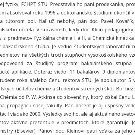
ej fyziky, FCHPT STU. Predstavila ho pani prodekanka, prof.
um absolvoval roku 1996 a doktorandské štúdium ukončil v r
 a tútorom bol, žiaľ už nebohý, pán doc. Pavel Kovařík,
lského učiteľa. V súčasnosti, kedy doc. Klein pedagogicky
 z predmetov Fyzikálna chémia I a II, a Chemická kinetik
 bakalárskeho štúdia. Je vedúci študentských laboratórií 
redmetov na všetkých troch stupňoch vysokoškolského vzd
dpovedná za študijný program bakalárskeho stupňa š
ické aplikácie. Doteraz viedol 11 bakalárov, 9 diplomantov
tudent roka a/alebo Cenu rektora STU. Je spoluautor 5 vy
lských učiteľov chémie a študentov stredných škôl. Bol tie
 Chémia od P. W. Atkinsa do slovenčiny, ktorý získal Cenu
a propagácii našej fakulty. Pán docent je aj úspešný ved
tácií viac ako 2000. Výsledky svojho, ale aj aktuálneho sve
antov aktívne prezentuje v predmetoch, ktoré garantuje.
istry (Elsevier). Pánovi doc. Kleinovi patrí vďaka za jeho