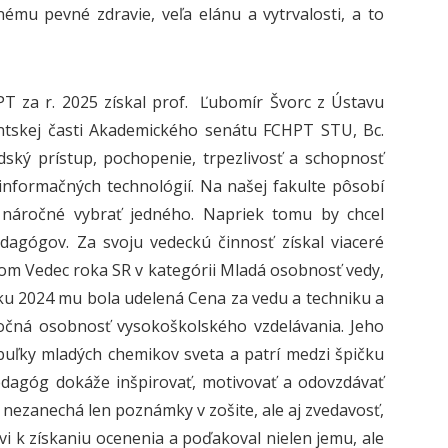
mu pevné zdravie, veľa elánu a vytrvalosti, a to
PT za r. 2025 získal prof. Ľubomír Švorc z Ústavu
entskej časti Akademického senátu FCHPT STU, Bc.
dský prístup, pochopenie, trpezlivosť a schopnosť
 informačných technológií. Na našej fakulte pôsobí
 náročné vybrať jedného. Napriek tomu by chcel
dagógov. Za svoju vedeckú činnosť získal viaceré
ulom Vedec roka SR v kategórii Mladá osobnosť vedy,
oku 2024 mu bola udelená Cena za vedu a techniku a
močná osobnosť vysokoškolského vzdelávania. Jeho
buľky mladých chemikov sveta a patrí medzi špičku
pedagóg dokáže inšpirovať, motivovať a odovzdávať
ezanechá len poznámky v zošite, ale aj zvedavosť,
ovi k získaniu ocenenia a poďakoval nielen jemu, ale