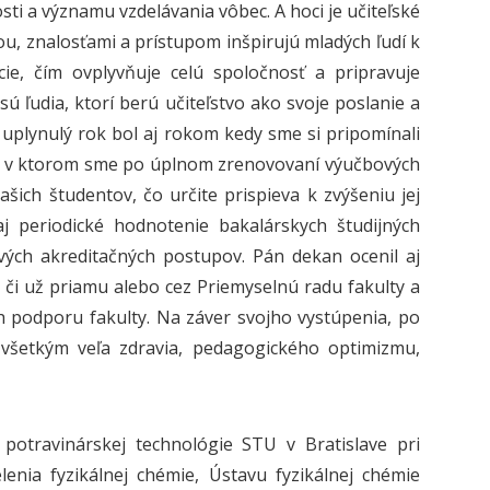
sti a významu vzdelávania vôbec. A hoci je učiteľské
u, znalosťami a prístupom inšpirujú mladých ľudí k
ie, čím ovplyvňuje celú spoločnosť a pripravuje
ú ľudia, ktorí berú učiteľstvo ako svoje poslanie a
uplynulý rok bol aj rokom kedy sme si pripomínali
kom, v ktorom sme po úplnom zrenovovaní výučbových
ašich študentov, čo určite prispieva k zvýšeniu jej
aj periodické hodnotenie bakalárskych študijných
vých akreditačných postupov. Pán dekan ocenil aj
 či už priamu alebo cez Priemyselnú radu fakulty a
 podporu fakulty. Na záver svojho vystúpenia, po
 všetkým veľa zdravia, pedagogického optimizmu,
otravinárskej technológie STU v Bratislave pri
elenia fyzikálnej chémie, Ústavu fyzikálnej chémie