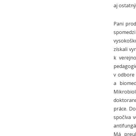
aj ostatný
Pani pro
spomedzi
vysokoško
získali v
k verejno
pedagogi
v odbore 
a biomed
Mikrobio
doktorand
práce. Do
spočíva v
antifungá
Má preuk