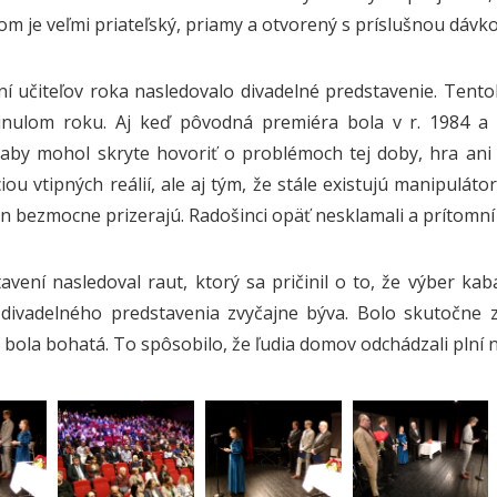
om je veľmi priateľský, priamy a otvorený s príslušnou dávko
í učiteľov roka nasledovalo divadelné predstavenie. Tent
nulom roku. Aj keď pôvodná premiéra bola v r. 1984 a S
 aby mohol skryte hovoriť o problémoch tej doby, hra ani v
iou vtipných reálií, ale aj tým, že stále existujú manipuláto
len bezmocne prizerajú. Radošinci opäť nesklamali a prítomní
avení nasledoval raut, ktorý sa pričinil o to, že výber ka
divadelného predstavenia zvyčajne býva. Bolo skutočne 
 bola bohatá. To spôsobilo, že ľudia domov odchádzali plní n