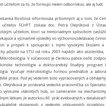
m učiteľom za to, že formujú nielen odborníkov, ale aj ľudí.
dekanka Birošová informovala prítomných aj o tom, že Ce
 učiteľov FCHPT získala doc. Petra Olejníková z Ústa
lským učiteľom, ktorí sa mimoriadnym spôsobom zaslúžili
ynikajúce a významné výsledky vo výchovnovzdelávacej činnost
sti a prispeli k spolupráci s inými vysokými školami a 
cky pôsobí na STU od roku 2003 najskôr ako asistentka,
Mikrobiológia. V súčasnosti je členkou pätice osôb zodpo
icínske technológie a doktorandský študijný program B
lógia. Vyučuje mikrobiológiu formou prednášok a labora
ské práce. Pod jej vedením bolo vypracovaných a obhájenýc
c. Olejníková je uznávaná vedecká pracovníčka so špecializá
o výskume vláknitých húb, so zameraním na mechanizmy ad
lnym látkam. Je autorkou 60 prác evidovaných v databázach
ázateľné skúsenosti s vedením výskumných projektov, a