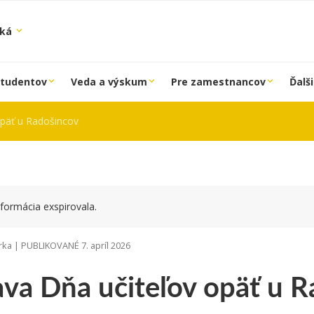
ská
študentov
Veda a výskum
Pre zamestnancov
Ďalši
opäť u Radošincov
formácia exspirovala.
rka | PUBLIKOVANÉ 7. apríl 2026
ava Dňa učiteľov opäť u 