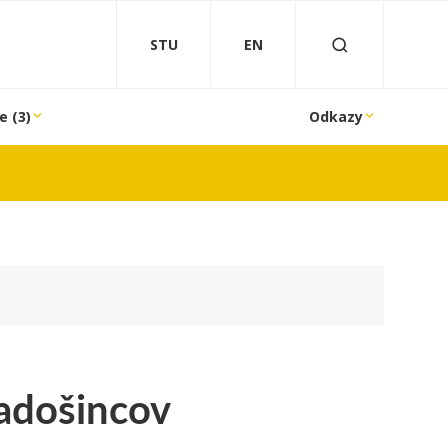
STU
EN
e (3)
Odkazy
Radošincov