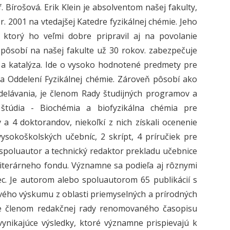
 Bírošová. Erik Klein je absolventom našej fakulty,
. 2001 na vtedajšej Katedre fyzikálnej chémie. Jeho
 ktorý ho veľmi dobre pripravil aj na povolanie
 pôsobí na našej fakulte už 30 rokov. zabezpečuje
a a katalýza. Ide o vysoko hodnotené predmety pre
na Oddelení Fyzikálnej chémie. Zároveň pôsobí ako
elávania, je členom Rady študijných programov a
túdia - Biochémia a biofyzikálna chémia pre
 a 4 doktorandov, niekoľkí z nich získali ocenenie
sokoškolských učebníc, 2 skrípt, 4 príručiek pre
ž spoluautor a technický redaktor prekladu učebnice
 Literárneho fondu. Významne sa podieľa aj rôznymi
ec. Je autorom alebo spoluautorom 65 publikácií s
tového výskumu z oblasti priemyselných a prírodných
 Je členom redakčnej rady renomovaného časopisu
 vynikajúce výsledky, ktoré významne prispievajú k