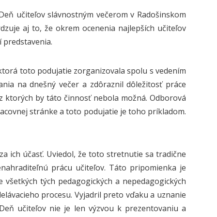
i Deň učiteľov slávnostným večerom v Radošinskom
dzuje aj to, že okrem ocenenia najlepších učiteľov
í predstavenia.
 ktorá toto podujatie zorganizovala spolu s vedením
vania na dnešný večer a zdôraznil dôležitosť práce
ez ktorých by táto činnosť nebola možná. Odborová
covnej stránke a toto podujatie je toho príkladom.
 ich účasť. Uviedol, že toto stretnutie sa tradične
nahraditeľnú prácu učiteľov. Táto pripomienka je
re všetkých tých pedagogických a nepedagogických
elávacieho procesu. Vyjadril preto vďaku a uznanie
Deň učiteľov nie je len výzvou k prezentovaniu a