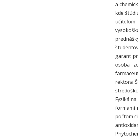
a chemick
kde štúdi
učiteľom
vysokoško
prednášky
študentov
garant p
osoba zo
farmaceut
rektora Š
stredoško
Fyzikálna
formami n
počtom ci
antioxid
Phytochem