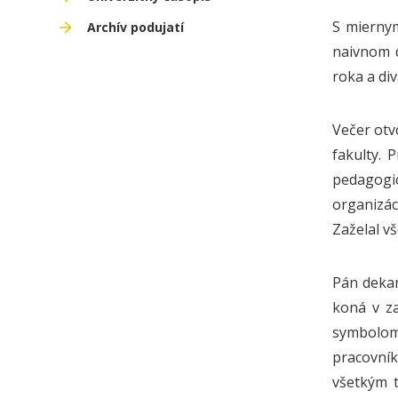
S miernym
Archív podujatí
naivnom d
roka a di
Večer otv
fakulty. 
pedagogic
organizác
Zaželal v
Pán dekan
koná v za
symbolom 
pracovník
všetkým t