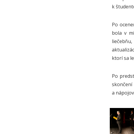
k študent
Po ocenen
bola v mi
liečebňu,
aktualizác
ktorí sa 
Po predst
skončení 
a nápojov