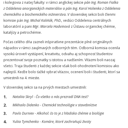
i kolegovia z našej fakulty: v rámci anglickej sekcie
pán Ing. Roman Fialka
z Oddelenia anorganických materiálov a pán Ing. Karol Holienka z Oddelenia
chemického a biochemického inžinierstva. V
slovenskej sekcii boli členmi
komisie pán
Ing. Michal Kaliňák, PhD.,
vedúci Oddelenia centrálnych
laboratórií a pani
Mgr. Marcela Hadvinová
z Ústavu organickej chémie,
katalýzy a petrochémie.
Počas celého dňa zazneli inšpiratívne prezentácie plné originálnych
nápadov v rámci zaujímavých odborných tém. Odborná komisia ocenila
vysokú úroveň vystúpení, kreativitu, odvahu aj schopnosť študentov
prezentovať svoje poznatky s istotou a nadšením. Víťazmi boli naozaj
všetci. Traja študenti z každej sekcie však boli ohodnotení komisiou ako
najlepší. Keďže bolo ťažké vybrať víťazov, ocenení boli i študenti, ktorí sa
umiestnili na 4. mieste.
V slovenskej sekcii sa na prvých miestach umiestnili:
Nataliia Skryl - Čo všetko o nás prezradí DNA test?
Mikhailo Didenko - Chemické technológie v stavebníctve
Pavlo Durniev - Alkohol: čo to je z hľadiska chémie a biológie
Yuliia Tymchenko - Komáre, ktoré zachraňujú životy