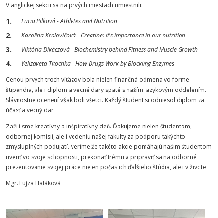
V anglickej sekcii sa na prvých miestach umiestnili:
Lucia Pilková - Athletes and Nutrition
Karolína Kralovičová - Creatine: it's importance in our nutrition
Viktória Dikáczová - Biochemistry behind Fitness and Muscle Growth
Yelizaveta Titochka - How Drugs Work by Blockimg Enzymes
Cenou prvých troch víťazov bola nielen finančná odmena vo forme
štipendia, ale i diplom a vecné dary späté s naším jazykovým oddelením.
Slávnostne ocenení však boli všetci. Každý študent si odniesol diplom za
účasť a vecný dar.
Zažili sme kreatívny a inšpiratívny deň. Ďakujeme nielen študentom,
odbornej komisii, ale i vedeniu našej fakulty za podporu takýchto
zmysluplných podujatí. Veríme že takéto akcie pomáhajú našim študentom
uveriť vo svoje schopnosti, prekonať trému a pripraviť sa na odborné
prezentovanie svojej práce nielen počas ich ďalšieho štúdia, ale i v živote
Mgr. Lujza Haláková