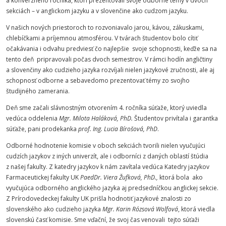
a konverzného ročníka, ktorí prezentovali svoje odborné témy v dvoch
sekciách – v anglickom jazyku a v slovenčine ako cudzom jazyku.
V našich nových priestoroch to rozvoniavalo jarou, kávou, zákuskami,
chlebíčkami a príjemnou atmosférou. V tvárach študentov bolo cítiť
očakávania i odvahu predviesť čo najlepšie svoje schopnosti, keďže sa na
tento deň pripravovali počas dvoch semestrov. V rámci hodín angličtiny
a slovenčiny ako cudzieho jazyka rozvíjali nielen jazykové zručnosti, ale aj
schopnosť odborne a sebavedomo prezentovať témy zo svojho
študijného zamerania.
Deň sme začali slávnostným otvorením 4. ročníka súťaže, ktorý uviedla
vedúca oddelenia
Mgr. Milota Haláková, PhD.
Študentov privítala i garantka
súťaže, pani prodekanka
prof.
Ing. Lucia Bírošová, PhD
.
Odborné hodnotenie komisie v oboch sekciách tvorili nielen vyučujúci
cudzích jazykov z iných univerzít, ale i odborníci z daných oblastí štúdia
z našej fakulty. Z katedry jazykov k nám zavítala vedúca Katedry jazykov
Farmaceutickej fakulty UK
PaedDr. Viera Žufková, PhD.,
ktorá bola ako
vyučujúca odborného anglického jazyka aj predsedníčkou anglickej sekcie.
Z Prírodovedeckej fakulty UK prišla hodnotiť jazykové znalosti zo
slovenského ako cudzieho jazyka
Mgr. Karin Rózsová Wolfová
, ktorá viedla
slovenskú časť komisie. Sme vďační, že svoj čas venovali tejto súťaži