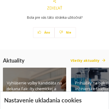
ZDIEĽAŤ
Bola pre vás táto stránka užitočná?
Áno
Nie
Aktuality
Všetky aktuality
Vyhlásenie voľby kandidáta na
Prihlášky na bakal
dekana Fakulty chemickej a
inžinierske štúdiu
potravinárske...
10.08.2026
Nastavenie ukladania cookies
Publikované 31.07.2026
Publikované 17.07.20