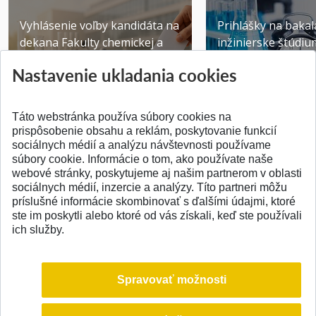
Vyhlásenie voľby kandidáta na
Prihlášky na bakal
dekana Fakulty chemickej a
inžinierske štúdiu
potravinárske...
10.08.2026
Nastavenie ukladania cookies
Publikované 31.07.2026
Publikované 17.07.20
Táto webstránka používa súbory cookies na
prispôsobenie obsahu a reklám, poskytovanie funkcií
sociálnych médií a analýzu návštevnosti používame
súbory cookie. Informácie o tom, ako používate naše
webové stránky, poskytujeme aj našim partnerom v oblasti
SPÄŤ NA VRCH
sociálnych médií, inzercie a analýzy. Títo partneri môžu
príslušné informácie skombinovať s ďalšími údajmi, ktoré
ste im poskytli alebo ktoré od vás získali, keď ste používali
ich služby.
Spravovať možnosti