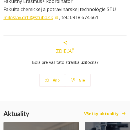
Fakultný Erasmus+ koordinátor
Fakulta chemickej a potravinárskej technológie STU
miloslav.drtil@stuba.sk
, tel.: 0918 674 661
ZDIEĽAŤ
Bola pre vás táto stránka užitočná?
Áno
Nie
Aktuality
Všetky aktuality